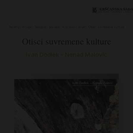
Početna
/
Knjige
/
Teologija i povijest
/
Kršćanin i svijet
/ Otisci suvremene kulture
Otisci suvremene kulture
Ivan Dodlek – Nenad Malović