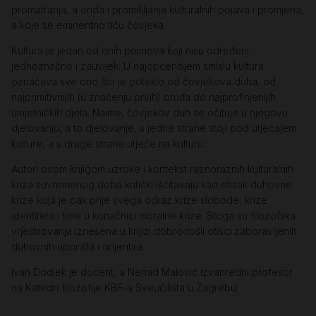
promatranja, a onda i promišljanja kulturalnih pojava i promjena,
a koje se eminentno tiču čovjeka.
Kultura je jedan od onih pojmova koji nisu određeni
jednoznačno i zauvijek. U najopćenitijem smislu kultura
označava sve ono što je poteklo od čovjekova duha, od
najprimitivnijih (u značenju prvih) oruđa do najprofinjenijih
umjetničkih djela. Naime, čovjekov duh se očituje u njegovu
djelovanju, a to djelovanje, s jedne strane stoji pod utjecajem
kulture, a s druge strane utječe na kulturu.
Autori ovom knjigom uzroke i kontekst raznoraznih kulturalnih
kriza suvremenog doba kritički iščitavaju kao otisak duhovne
krize koja je pak prije svega odraz krize slobode, krize
identiteta i time u konačnici moralne krize. Stoga su filozofska
vrjednovanja iznesena u knjizi dobrodošli otisci zaboravljenih
duhovnih uporišta i orijentira.
Ivan Dodlek je docent, a Nenad Malović izvanredni profesor
na Katedri filozofije KBF-a Sveučilišta u Zagrebu.