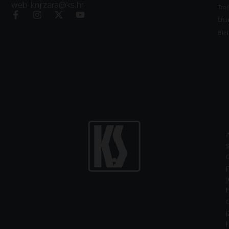
web-knjizara@ks.hr
Tro
Litu
Bibl
i