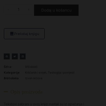
-
+
Dodaj u košaricu
Prelistaj knjigu
Šifra:
9104440
Kategorije
Kršćanin i svijet
,
Teologija i povijest
Biblioteka
Izvan nizova
Opis proizvoda
Tekstovi sabrani u ovoj knjizi nastali su iz opažanja i