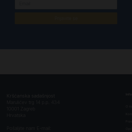
Prijavite se
Inf
Kršćanska sadašnjost
Marulićev trg 14 p.p. 434
O n
10001 Zagreb
Kon
Hrvatska
Prav
Pošaljite nam E-mail:
Opći