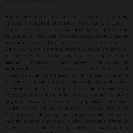
Opis proizvoda
Franjevački redovnik, misionar, hrvatski književnik, glazbenik,
psiholog i sveučilišni profesor – fra Šimun Šito Ćorić –
žanrovski različite tekstove, nastajale tijekom gotovo pola
stoljeća, prikupio je u knjizi
Putokazi s jednog planeta
. S pravom
možemo reći da je autor u svoje priče utkao cijelog sebe, svu
širinu i dubinu svojih interesa, znanja i iskustava, promatrajući i
spoznajući svijet iz različitih kutova svoje znatiželje: kao
misionar i hodočasnik, kao književnik koji putuje na
međunarodne kongrese PEN­a, zatim kao čelni čovjek
Hrvatskoga svjetskog kongresa koji se zauzima za hrvatske
zajednice širom svijeta, pa kao znanstvenik, glazbenik, putnik.
U susretu s ljudima i kulturama iz svih dijelova svijeta, od
Novog Zelanda do Južne Afrike, Europe, Amerike, fra Šito je
njegovao otvorenost, poniznost i prijateljstvo, dopustivši
drugima i drukčijima da ga dotaknu i obogate. Tkanje fra
Šitovih priča uvijek je uzajamno, isprepleteno nitima primanja i
davanja, zauzete znatiželje i istinskog susretanja. Pritom se
uvijek vraćao vlastitim korijenima, hrvatskim otiscima na planetu,