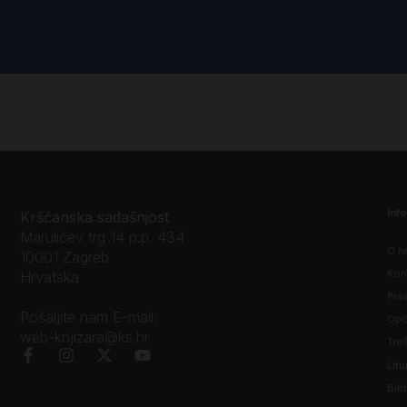
Inf
Kršćanska sadašnjost
Marulićev trg 14 p.p. 434
O n
10001 Zagreb
Kon
Hrvatska
Prav
Pošaljite nam E-mail:
Opći
web-knjizara@ks.hr
Tro
Litu
Bibl