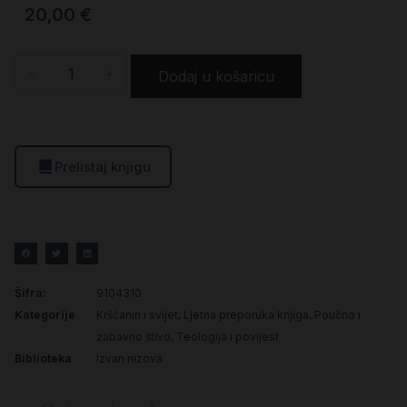
20,00
€
-
+
Dodaj u košaricu
Prelistaj knjigu
Šifra:
9104310
Kategorije
Kršćanin i svijet
,
Ljetna preporuka knjiga
,
Poučno i
zabavno štivo
,
Teologija i povijest
Biblioteka
Izvan nizova