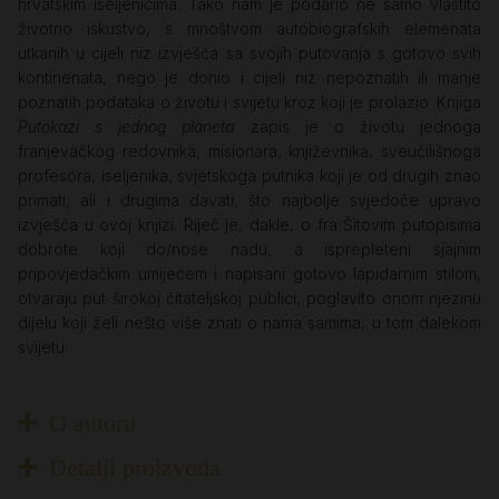
hrvatskim iseljenicima. Tako nam je podario ne samo vlastito
životno iskustvo, s mnoštvom autobiografskih elemenata
utkanih u cijeli niz izvješća sa svojih putovanja s gotovo svih
kontinenata, nego je donio i cijeli niz nepoznatih ili manje
poznatih podataka o životu i svijetu kroz koji je prolazio. Knjiga
Putokazi s jednog planeta
zapis je o životu jednoga
franjevačkog redovnika, misionara, književnika, sveučilišnoga
profesora, iseljenika, svjetskoga putnika koji je od drugih znao
primati, ali i drugima davati, što najbolje svjedoče upravo
izvješća u ovoj knjizi. Riječ je, dakle, o fra Šitovim putopisima
dobrote koji do/nose nadu, a isprepleteni sjajnim
pripovjedačkim umijećem i napisani gotovo lapidarnim stilom,
otvaraju put širokoj čitateljskoj publici, poglavito onom njezinu
dijelu koji želi nešto više znati o nama samima, u tom dalekom
svijetu.
O autoru
Detalji proizvoda