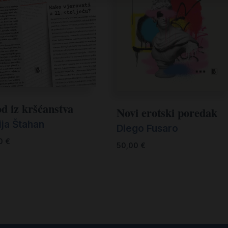
od iz kršćanstva
Novi erotski poredak
ija Štahan
Diego Fusaro
00
€
50,00
€