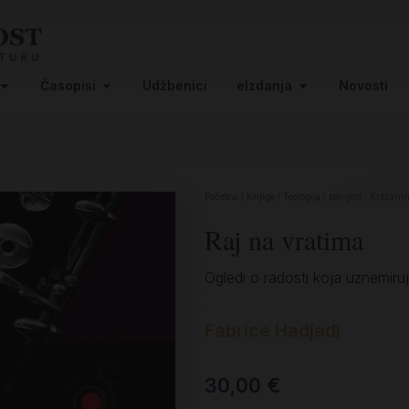
Časopisi
Udžbenici
eIzdanja
Novosti
Početna
/
Knjige
/
Teologija i povijest
/
Kršćanin 
Raj na vratima
Ogledi o radosti koja uznemiru
Fabrice Hadjadj
30,00
€