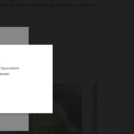
te dramski pisac kršćanskoga nadahnuća, poznat i
.
i prvi
e
a. Uporabom
inosti