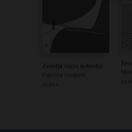
Izv
Zemlja staza nebeska
Mat
Fabrice Hadjadj
24,
15,00
€