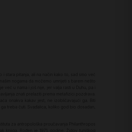
i stara pitanja, ali na način kako to, sad smo već
pod našim nogama da možemo umrijeti s barem nešto
već u nama i još nije, jer valja rasti u Duhu, pa i
ljanja znati prelaziti prema metafizici pozdrava.
ća onakva kakav jest, ne izobličavajući ga. Biti
 ga treba čuti. Svađalica, koliko god bio dosadan,
nstituta za antropološka proučavanja Philanthropos
etak knjiga. Rođen je 1971. godine. Židov tuniškog