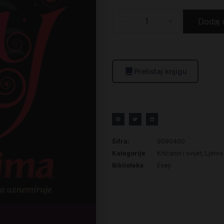
-
+
Dodaj 
Prelistaj knjigu
Šifra:
9090400
Kategorije
Kršćanin i svijet
,
Ljetna
Biblioteka
Eseji