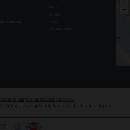
+
Akcije
−
Noviteti
vjeti korištenja
eKnjige
Prodajni katalog
uropska unija – NextGenerationEU
ansformacija i jačanje konkurentnosti izdavanja knjiga