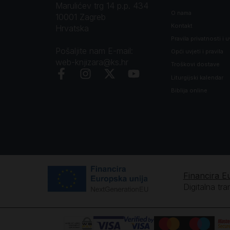
Marulićev trg 14 p.p. 434
O nama
10001 Zagreb
Kontakt
Hrvatska
Pravila privatnosti i u
Pošaljite nam E-mail:
Opći uvjeti i pravila
web-knjizara@ks.hr
Troškovi dostave
Liturgijski kalendar
Biblija online
Financira E
Digitalna tr