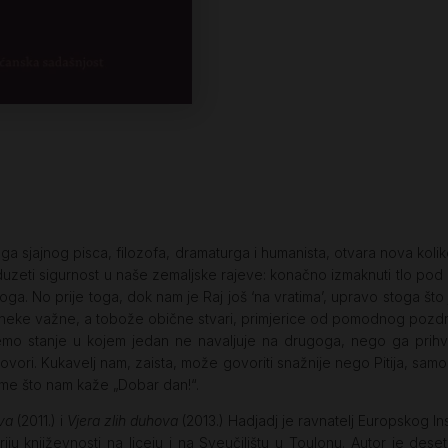
a sjajnog pisca, filozofa, dramaturga i humanista, otvara nova koliko 
i oduzeti sigurnost u naše zemaljske rajeve: konačno izmaknuti tlo 
. No prije toga, dok nam je Raj još ‘na vratima’, upravo stoga što je 
 neke važne, a tobože obične stvari, primjerice od pomodnog pozdrav
emo stanje u kojem jedan ne navaljuje na drugoga, nego ga prihva
ovori. Kukavelj nam, zaista, može govoriti snažnije nego Pitija, samo
time što nam kaže „Dobar dan!“.
va
(2011.) i
Vjera zlih duhova
(2013.) Hadjadj je ravnatelj Europskog I
oriju književnosti na liceju i na Sveučilištu u Toulonu. Autor je des