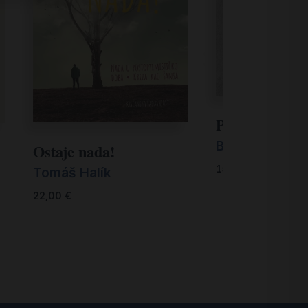
Prijeđimo pri
Benito Giorget
Ostaje nada!
15,00
€
Tomáš Halík
22,00
€