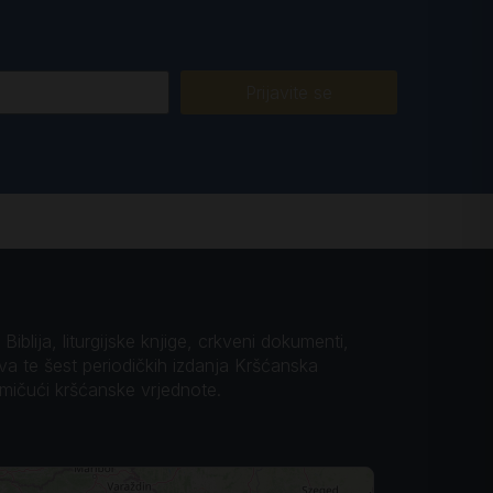
Prijavite se
iblija, liturgijske knjige, crkveni dokumenti,
ova te šest periodičkih izdanja Kršćanska
omičući kršćanske vrjednote.