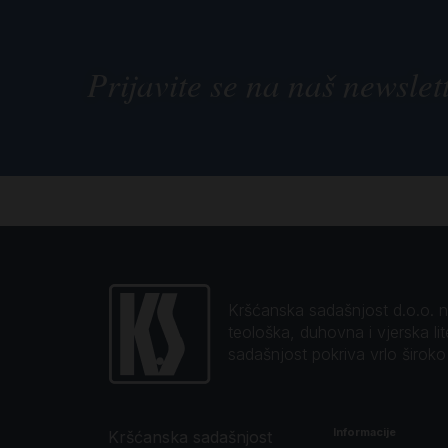
Prijavite se na naš newslet
Kršćanska sadašnjost d.o.o. naj
teološka, duhovna i vjerska li
sadašnjost pokriva vrlo širok
Informacije
Kršćanska sadašnjost