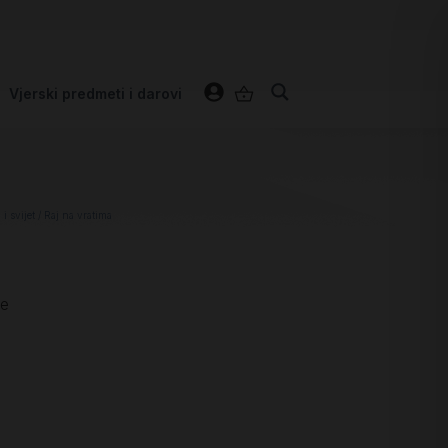
Vjerski predmeti i darovi
i svijet
/ Raj na vratima
je