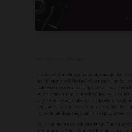
Opis proizvoda
Nova, već treća knjiga na hrvatskome jeziku, ovog
naučili, sjajno radi Hadjadj. Ova nam knjiga žel
malo više otvorenim ustima, s dušom koja žeđa Boga
putem običnih svagdanjih događaja, valja naučiti
Učiti se susretanju tako da u susretima postign
svjestan da nam je svaki čovjek proročište koje g
može vidjeti dalje nego Sibila. Pa i jednostavno 
Od istoga autora objavili smo knjige
Dubina spolo
u Fribourgu u Švicarskoj. Predaje filozofiju i te