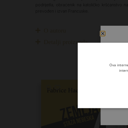
podrijetla, obraćenik na katoličko kršćanstvo n
prevođen i izvan Francuske.
O autoru
Detalji proizvoda
Ova intern
inter