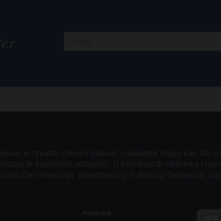
ter
veći je hrvatski crkveni izdavač i nakladnik knjiga kao štu su B
teratura te katehetski udžbenici. U četrdesetak biblioteka i niz
o područje crkvenoga, znanstvenog i kulturnog djelovanja, pr
Proizvodi