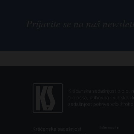
Prijavite se na naš newslet
Kršćanska sadašnjost d.o.o. naj
teološka, duhovna i vjerska li
sadašnjost pokriva vrlo širok
Informacije
Kršćanska sadašnjost