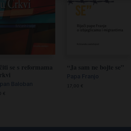
čiti se s reformama
“Ja sam ne bojte se”
rkvi
Papa Franjo
epan Baloban
17,00
€
0
€