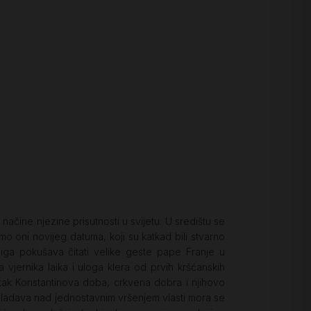
načine njezine prisutnosti u svijetu. U središtu se
mo oni novijeg datuma, koji su katkad bili stvarno
njiga pokušava čitati velike geste pape Franje u
 vjernika laika i uloga klera od prvih kršćanskih
etak Konstantinova doba, crkvena dobra i njihovo
evladava nad jednostavnim vršenjem vlasti mora se