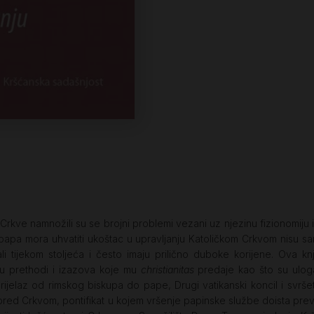
rkve namnožili su se brojni problemi vezani uz njezinu fizionomiju i 
 papa mora uhvatiti ukoštac u upravljanju Katoličkom Crkvom nisu sa
ali tijekom stoljeća i često imaju prilično duboke korijene. Ova k
mu prethodi i izazova koje mu
christianitas
predaje kao što su uloga
prijelaz od rimskog biskupa do pape, Drugi vatikanski koncil i svrš
je pred Crkvom, pontifikat u kojem vršenje papinske službe doista pr