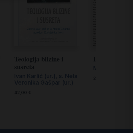
Teologija blizine i
Izvod iz kršća
susreta
Matija Štahan
Ivan Karlić (ur.)
,
s. Nela
24,00
€
Veronika Gašpar (ur.)
42,00
€