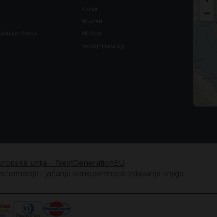
Akcije
−
Noviteti
vjeti korištenja
eKnjige
Prodajni katalog
uropska unija – NextGenerationEU
ansformacija i jačanje konkurentnosti izdavanja knjiga