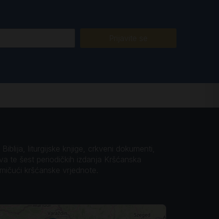
Prijavite se
iblija, liturgijske knjige, crkveni dokumenti,
ova te šest periodičkih izdanja Kršćanska
omičući kršćanske vrjednote.