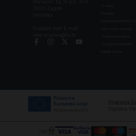
Marulićev trg 14 p.p. 434
O nama
10001 Zagreb
Kontakt
Hrvatska
Pravila privatnosti i u
Pošaljite nam E-mail:
Opći uvjeti i pravila
web-knjizara@ks.hr
Troškovi dostave
Liturgijski kalendar
Biblija online
Financira E
Digitalna tr