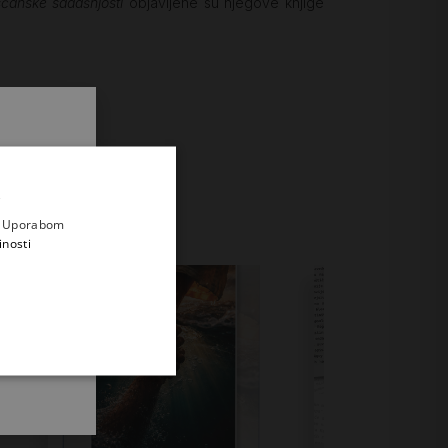
šćanske sadašnjosti
objavljene su njegove knjige
.
i prvi
e
a. Uporabom
inosti