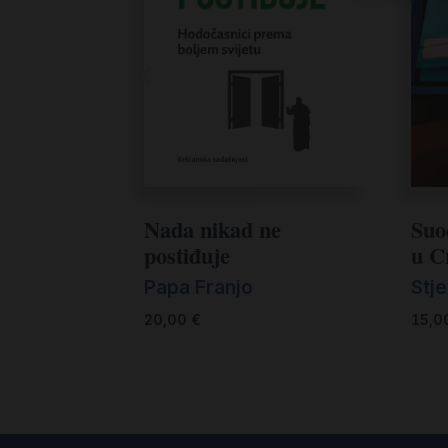
Nada nikad ne
Suo
postiđuje
u C
Papa Franjo
Stj
20,00
€
15,0