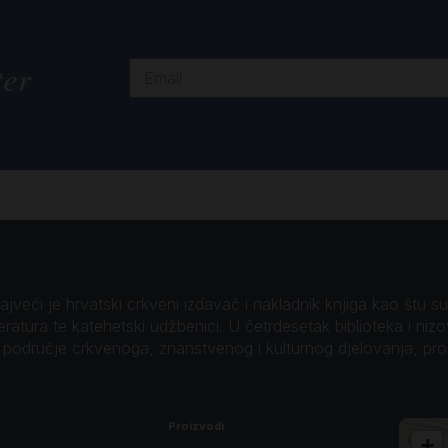
ter
veći je hrvatski crkveni izdavač i nakladnik knjiga kao štu su B
teratura te katehetski udžbenici. U četrdesetak biblioteka i niz
o područje crkvenoga, znanstvenog i kulturnog djelovanja, pr
Proizvodi
+