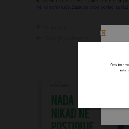
neizbježno s njima suočiti. Autor je profesor po
„Veliko odreknuće. Zašto se papa povlači sa slu
O autoru
Detalji proizvoda
Ova intern
inter