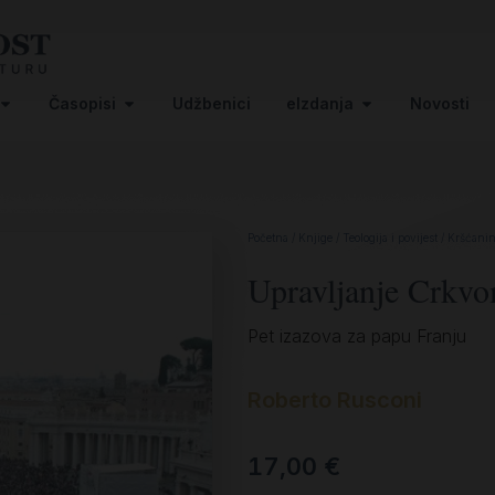
Časopisi
Udžbenici
eIzdanja
Novosti
Početna
/
Knjige
/
Teologija i povijest
/
Kršćanin 
Upravljanje Crkv
Pet izazova za papu Franju
Roberto Rusconi
17,00
€