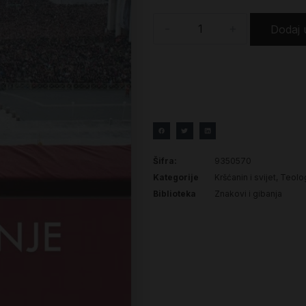
-
+
Dodaj 
Šifra:
9350570
Kategorije
Kršćanin i svijet
,
Teolog
Biblioteka
Znakovi i gibanja