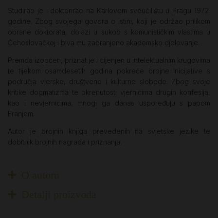
Studirao je i doktorirao na Karlovom sveučilištu u Pragu 1972.
godine. Zbog svojega govora o istini, koji je održao prilikom
obrane doktorata, dolazi u sukob s komunističkim vlastima u
Čehoslovačkoj i biva mu zabranjeno akademsko djelovanje.
Premda izopćen, priznat je i cijenjen u intelektualnim krugovima
te tijekom osamdesetih godina pokreće brojne inicijative s
područja vjerske, društvene i kulturne slobode. Zbog svoje
kritike dogmatizma te okrenutosti vjernicima drugih konfesija,
kao i nevjernicima, mnogi ga danas uspoređuju s papom
Franjom.
Autor je brojnih knjiga prevedenih na svjetske jezike te
dobitnik brojnih nagrada i priznanja.
O autoru
Detalji proizvoda