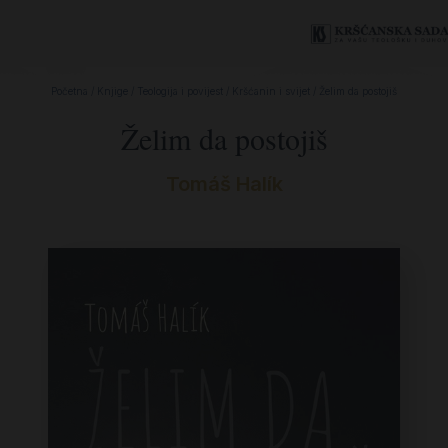
Početna
/
Knjige
/
Teologija i povijest
/
Kršćanin i svijet
/ Želim da postojiš
Želim da postojiš
Tomáš Halík