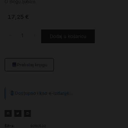
O Bogu ljubavi
17,25
€
-
+
Dodaj u košaricu
Prelistaj knjigu
Dostupno i kao e-izdanje
→
Šifra:
9090530