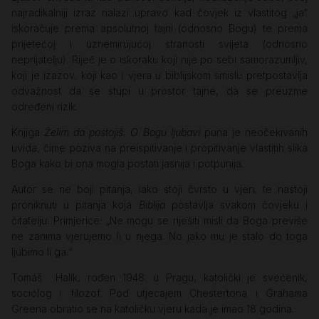
najradikalniji izraz nalazi upravo kad čovjek iz vlastitog „ja“
iskoračuje prema apsolutnoj tajni (odnosno Bogu) te prema
prijetećoj i uznemirujućoj stranosti svijeta (odnosno
neprijatelju). Riječ je o iskoraku koji nije po sebi samorazumljiv,
koji je izazov, koji kao i vjera u biblijskom smislu pretpostavlja
odvažnost da se stupi u prostor tajne, da se preuzme
određeni rizik.
Knjiga
Želim da postojiš. O Bogu ljubavi
puna je neočekivanih
uvida, čime poziva na preispitivanje i propitivanje vlastitih slika
Boga kako bi ona mogla postati jasnija i potpunija.
Autor se ne boji pitanja, iako stoji čvrsto u vjeri, te nastoji
proniknuti u pitanja koja
Biblija
postavlja svakom čovjeku i
čitatelju. Primjerice: „Ne mogu se riješiti misli da Boga previše
ne zanima vjerujemo li u njega. No jako mu je stalo do toga
ljubimo li ga.“
Tomáš Halík, rođen 1948. u Pragu, katolički je svećenik,
sociolog i filozof. Pod utjecajem Chestertona i Grahama
Greena obratio se na katoličku vjeru kada je imao 18 godina.