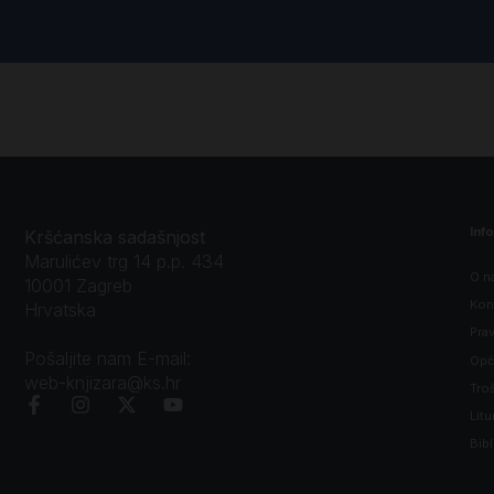
Inf
Kršćanska sadašnjost
Marulićev trg 14 p.p. 434
O n
10001 Zagreb
Kon
Hrvatska
Prav
Pošaljite nam E-mail:
Opći
web-knjizara@ks.hr
Tro
Litu
Bibl