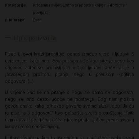
Kategorije
Kršćanin i svijet
,
Ljetna preporuka knjiga
,
Teologija i
povijest
Biblioteka
Eseji
Opis proizvoda
Pisac u ovoj knjizi propituje odnos između vjere i ljubavi. S
uvjerenjem kako
nam Bog pristupa više kao pitanje nego kao
odgovor
, autor se promišljajući o tajni ljubavi kreće radije u
„otvorenom prostoru pitanja, nego u preuskim koritima
odgovora. (…)
U vrijeme kad se na pitanje o Bogu ne samo ne odgovara,
nego se ono često uopće ne postavlja, Bog nam možda
govori onako kako je nekoć govorio svome sluzi Jobu: Ja ću
te pitati, a ti odgovori!“ Kao polazište svojih promišljanja Halík
uzima dva specifična kršćanska aspekta:
ljubav prema Bogu
i
ljubav prema neprijateljima
.
Ljubav shvaćena kao transcendencija, nadilaženje sebe, svoj