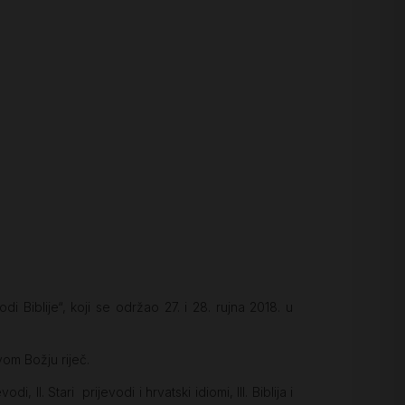
Biblije“, koji se održao 27. i 28. rujna 2018. u
om Božju riječ.
II. Stari prijevodi i hrvatski idiomi, III. Biblija i