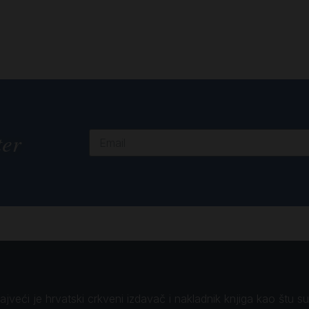
ter
veći je hrvatski crkveni izdavač i nakladnik knjiga kao štu su B