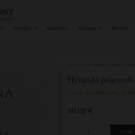
Časopisi
Udžbenici
eIzdanja
Novosti
Početna
/
Knjige
/
Teologija i povijest
/
Povijest 
Hrvatski prijevodi 
Taras Barščevski, Zrink
30,00
€
-
+
Dodaj 