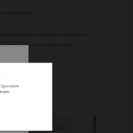
evnosti i kulture.
rli put budućim ostvarenjima i istraživanjima.
ha, jezika i kulture hrvatskog naroda.
.
i prvi
e
a. Uporabom
inosti