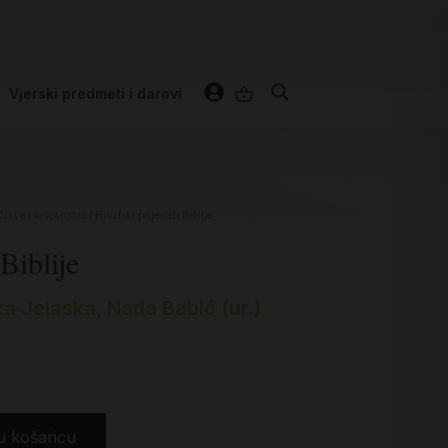
Vjerski predmeti i darovi
Crkve i kršćanstva
/ Hrvatski prijevodi Biblije
Biblije
a Jelaska, Nada Babić (ur.)
u košaricu