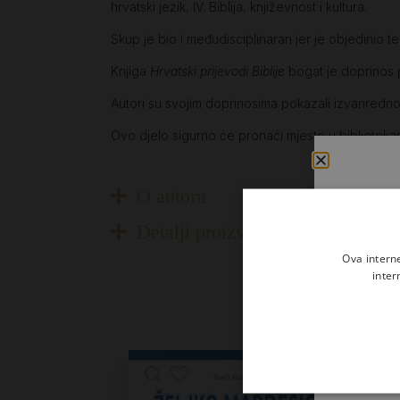
hrvatski jezik, IV. Biblija, književnost i kultura.
Skup je bio i međudisciplinaran jer je objedinio teo
Knjiga
Hrvatski prijevodi Biblije
bogat je doprinos p
Autori su svojim doprinosima pokazali izvanredno 
Ovo djelo sigurno će pronaći mjesto u bibliotekam
O autoru
Detalji proizvoda
Ova intern
inter