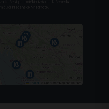
ova te šest periodičkih izdanja Kršćanska
omičući kršćanske vrjednote.
Leaflet
|
© OpenStreetMap contributors