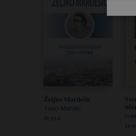
Sveć
Željko Mardešić
učen
Tonči Matulić
Iva
25,00
€
19,