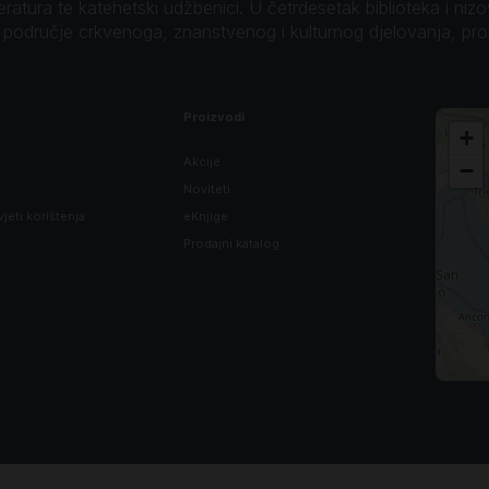
teratura te katehetski udžbenici. U četrdesetak biblioteka i niz
o područje crkvenoga, znanstvenog i kulturnog djelovanja, pr
Proizvodi
+
Akcije
−
Noviteti
vjeti korištenja
eKnjige
Prodajni katalog