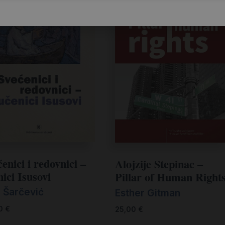
enici i redovnici –
Alojzije Stepinac –
ici Isusovi
Pillar of Human Right
n Šarčević
Esther Gitman
00
€
25,00
€