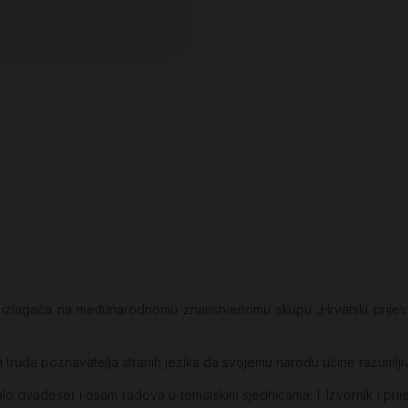
 izlagača na međunarodnomu znanstvenomu skupu „Hrvatski prijevodi 
truda poznavatelja stranih jezika da svojemu narodu učine razumljiv
dvadeset i osam radova u tematskim sjednicama: I. Izvornik i prijevodi, 