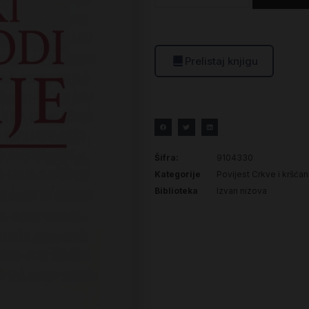
Prelistaj knjigu
Šifra:
9104330
Kategorije
Povijest Crkve i kršća
Biblioteka
Izvan nizova