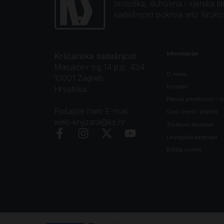
teološka, duhovna i vjerska li
sadašnjost pokriva vrlo širok
Informacije
Kršćanska sadašnjost
Marulićev trg 14 p.p. 434
O nama
10001 Zagreb
Kontakt
Hrvatska
Pravila privatnosti i u
Pošaljite nam E-mail:
Opći uvjeti i pravila
web-knjizara@ks.hr
Troškovi dostave
Liturgijski kalendar
Biblija online