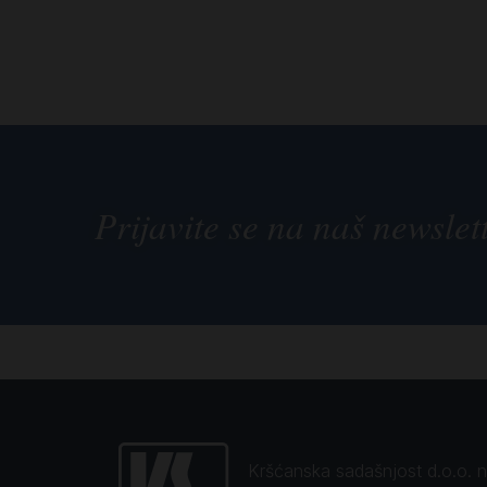
Prijavite se na naš newslet
Kršćanska sadašnjost d.o.o. naj