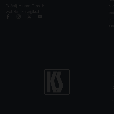
Pošaljite nam E-mail:
Opći
web-knjizara@ks.hr
Tro
Litu
Bibl