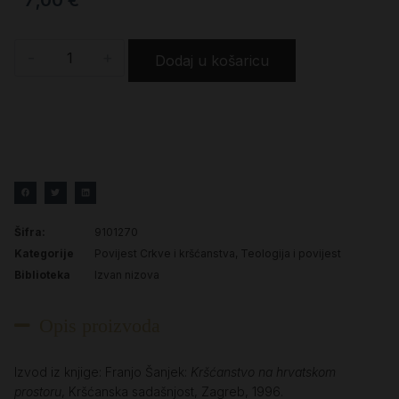
-
+
Dodaj u košaricu
Šifra:
9101270
Kategorije
Povijest Crkve i kršćanstva
,
Teologija i povijest
Biblioteka
Izvan nizova
Opis proizvoda
Izvod iz knjige: Franjo Šanjek:
Kršćanstvo na hrvatskom
prostoru
, Kršćanska sadašnjost, Zagreb, 1996.