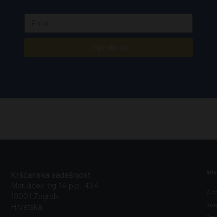
Prijavite se
Inf
Kršćanska sadašnjost
Marulićev trg 14 p.p. 434
O n
10001 Zagreb
Kon
Hrvatska
Prav