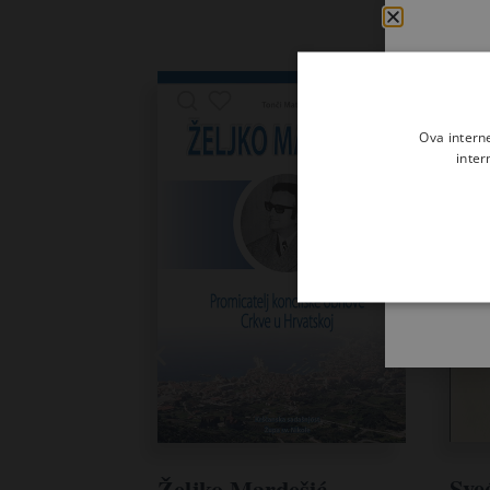
Ova intern
inter
Sveć
Željko Mardešić