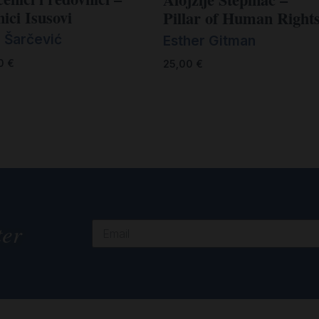
ici Isusovi
Pillar of Human Right
n Šarčević
Esther Gitman
00
€
25,00
€
ter