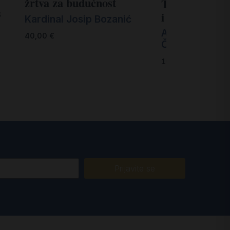
žrtva za budućnost
Trsatska Majk
s
i Gospa od zd
Kardinal Josip Bozanić
Ante Škrobonja
40,00
€
Čulina
15,00
€
Prijavite se