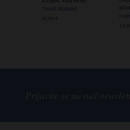
učen
Tonči Matulić
Iva
25,00
€
19,
Prijavite se na naš newslet