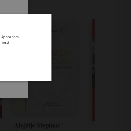
.
i prvi
e
a. Uporabom
inosti
Alojzije Stepinac –