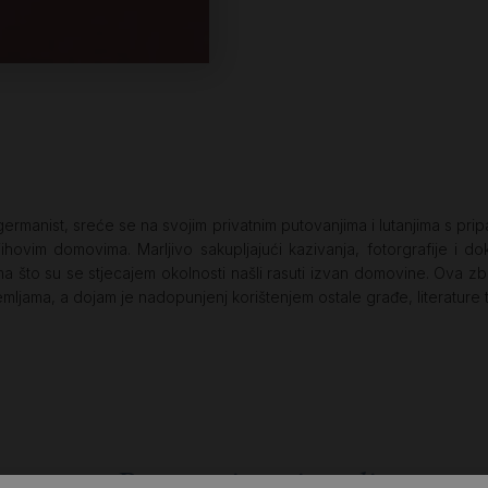
ermanist, sreće se na svojim privatnim putovanjima i lutanjima s pri
jihovim domovima. Marljivo sakupljajući kazivanja, fotorgrafije i d
 što su se stjecajem okolnosti našli rasuti izvan domovine. Ova zbi
emljama, a dojam je nadopunjenj korištenjem ostale građe, literature
Povezani proizvodi