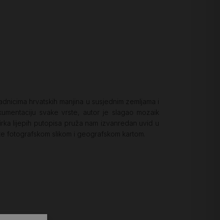
padnicima hrvatskih manjina u susjednim zemljama i
okumentaciju svake vrste, autor je slagao mozaik
rka lijepih putopisa pruža nam izvanredan uvid u
 te fotografskom slikom i geografskom kartom.