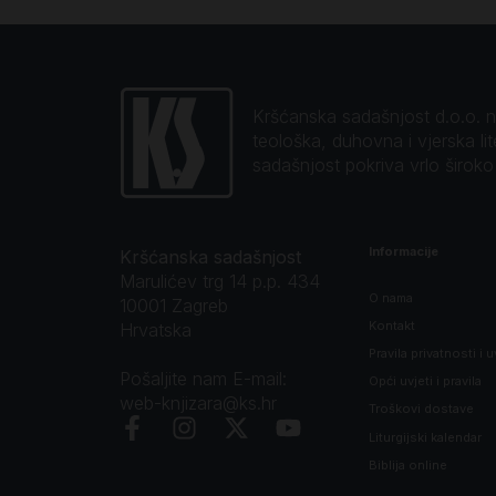
Kršćanska sadašnjost d.o.o. naj
teološka, duhovna i vjerska li
sadašnjost pokriva vrlo širok
Informacije
Kršćanska sadašnjost
Marulićev trg 14 p.p. 434
O nama
10001 Zagreb
Kontakt
Hrvatska
Pravila privatnosti i u
Pošaljite nam E-mail:
Opći uvjeti i pravila
web-knjizara@ks.hr
Troškovi dostave
Liturgijski kalendar
Biblija online