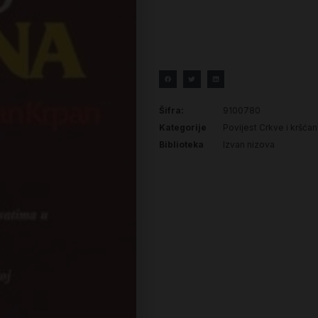
Šifra:
9100780
Kategorije
Povijest Crkve i kršća
Biblioteka
Izvan nizova