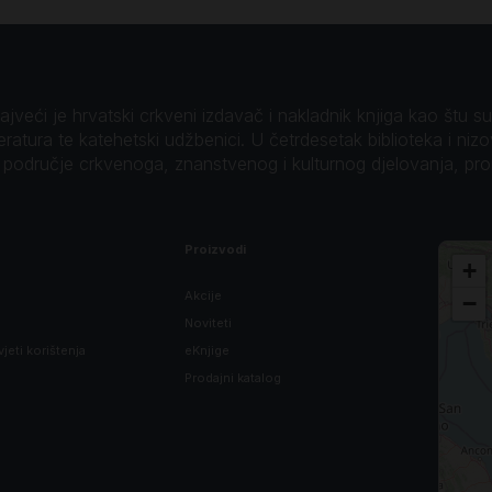
veći je hrvatski crkveni izdavač i nakladnik knjiga kao štu su B
teratura te katehetski udžbenici. U četrdesetak biblioteka i niz
o područje crkvenoga, znanstvenog i kulturnog djelovanja, pr
Proizvodi
+
Akcije
−
Noviteti
vjeti korištenja
eKnjige
Prodajni katalog