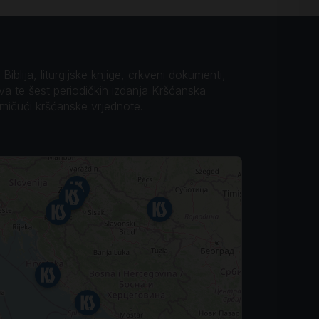
iblija, liturgijske knjige, crkveni dokumenti,
ova te šest periodičkih izdanja Kršćanska
omičući kršćanske vrjednote.