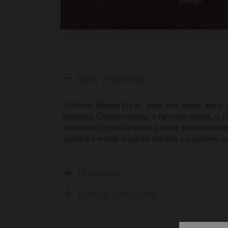
Opis proizvoda
Profesor Stjepan Krpan, autor ove knjige, inače g
tadašnjoj Čehoslovačkoj, u njihovim selima, u n
dojmova i svjedočanstava o našim sunarodnjacima
sadašnji trenutak hrvatskih manjina u susjednim z
O autoru
Detalji proizvoda