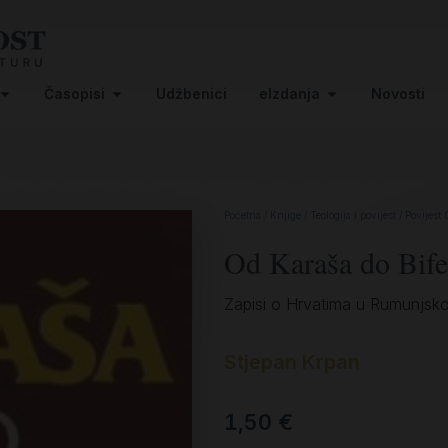
Časopisi
Udžbenici
eIzdanja
Novosti
Početna
/
Knjige
/
Teologija i povijest
/
Povijest 
Od Karaša do Bife
Zapisi o Hrvatima u Rumunjskoj,
Stjepan Krpan
1,50
€