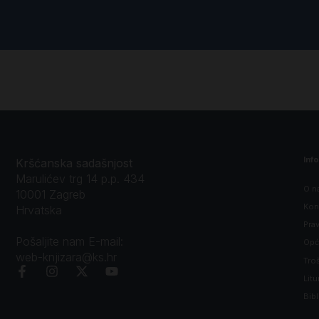
Inf
Kršćanska sadašnjost
Marulićev trg 14 p.p. 434
O n
10001 Zagreb
Kon
Hrvatska
Prav
Pošaljite nam E-mail:
Opći
web-knjizara@ks.hr
Tro
Litu
Bibl