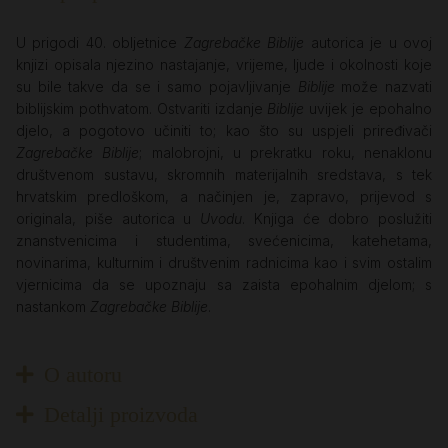
U prigodi 40. obljetnice
Zagrebačke Biblije
autorica je u ovoj
knjizi opisala njezino nastajanje, vrijeme, ljude i okolnosti koje
su bile takve da se i samo pojavljivanje
Biblije
može nazvati
biblijskim pothvatom. Ostvariti izdanje
Biblije
uvijek je epohalno
djelo, a pogotovo učiniti to; kao što su uspjeli priređivači
Zagrebačke Biblije
; malobrojni, u prekratku roku, nenaklonu
društvenom sustavu, skromnih materijalnih sredstava, s tek
hrvatskim predloškom, a načinjen je, zapravo, prijevod s
originala, piše autorica u
Uvodu
. Knjiga će dobro poslužiti
znanstvenicima i studentima, svećenicima, katehetama,
novinarima, kulturnim i društvenim radnicima kao i svim ostalim
vjernicima da se upoznaju sa zaista epohalnim djelom; s
nastankom
Zagrebačke Biblije
.
O autoru
Detalji proizvoda