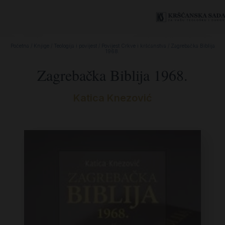
Početna
/
Knjige
/
Teologija i povijest
/
Povijest Crkve i kršćanstva
/ Zagrebačka Biblija
1968.
Zagrebačka Biblija 1968.
Katica Knezović