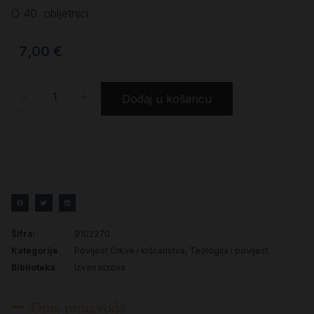
O 40. obljetnici
7,00
€
-
+
Dodaj u košaricu
Šifra:
9102270
Kategorije
Povijest Crkve i kršćanstva
,
Teologija i povijest
Biblioteka
Izvan nizova
Opis proizvoda