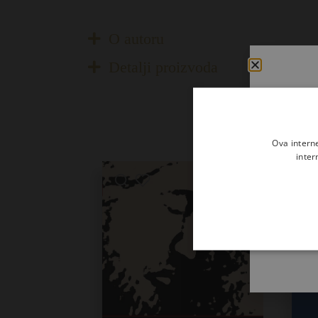
O autoru
Detalji proizvoda
Ova intern
inter