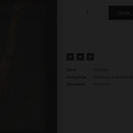
-
+
Dodaj 
Šifra:
9290561
Kategorije
Sustavna i praktična te
Biblioteka
Priručnici