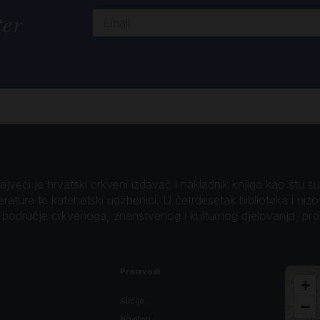
ter
veći je hrvatski crkveni izdavač i nakladnik knjiga kao štu su B
teratura te katehetski udžbenici. U četrdesetak biblioteka i niz
o područje crkvenoga, znanstvenog i kulturnog djelovanja, pr
Proizvodi
+
Akcije
−
Noviteti