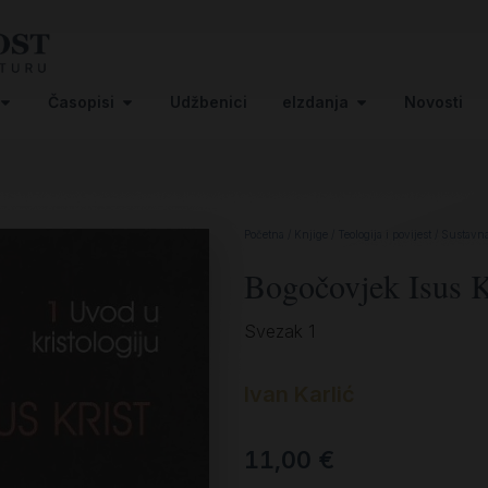
Časopisi
Udžbenici
eIzdanja
Novosti
Početna
/
Knjige
/
Teologija i povijest
/
Sustavna 
Bogočovjek Isus Kr
Svezak 1
Ivan Karlić
11,00
€