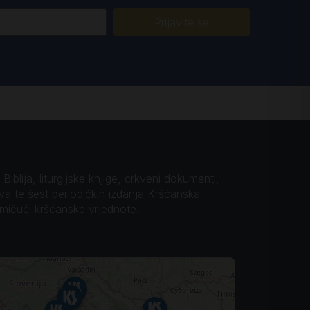
Prijavite se
iblija, liturgijske knjige, crkveni dokumenti,
ova te šest periodičkih izdanja Kršćanska
omičući kršćanske vrjednote.