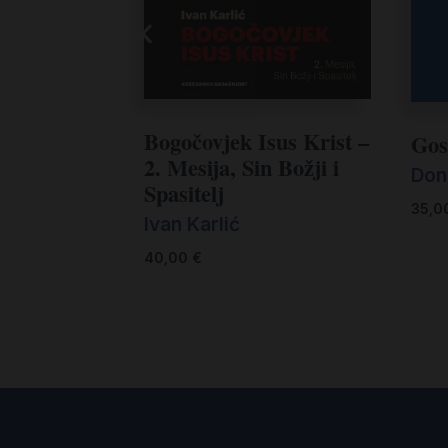
Bogočovjek Isus Krist –
Gos
2. Mesija, Sin Božji i
Don
Spasitelj
35,0
Ivan Karlić
40,00
€