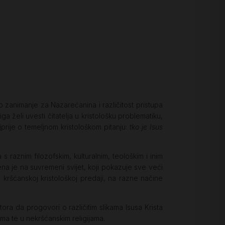
o zanimanje za Nazarećanina i različitost pristupa
želi uvesti čitatelja u kristološku problematiku,
jprije o temeljnom kristološkom pitanju:
tko je Isus
 raznim filozofskim, kulturalnim, teološkim i inim
na je na suvremeni svijet, koji pokazuje sve veći
a kršćanskoj kristološkoj predaji, na razne načine
ra da progovori o različitim slikama Isusa Krista
jama te u nekršćanskim religijama.