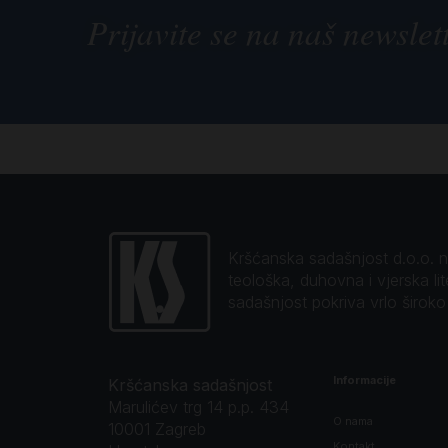
Prijavite se na naš newslet
Kršćanska sadašnjost d.o.o. naj
teološka, duhovna i vjerska li
sadašnjost pokriva vrlo širok
Informacije
Kršćanska sadašnjost
Marulićev trg 14 p.p. 434
O nama
10001 Zagreb
Kontakt