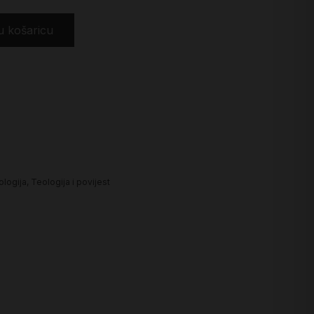
u košaricu
ologija
,
Teologija i povijest