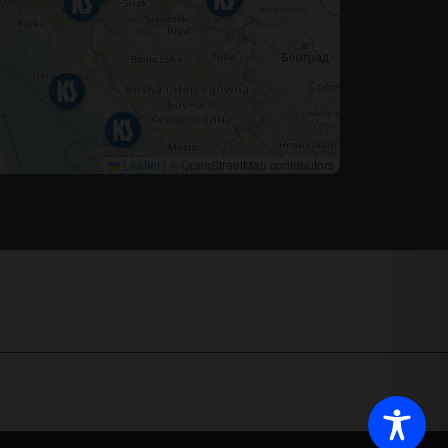
Leaflet
|
© OpenStreetMap contributors