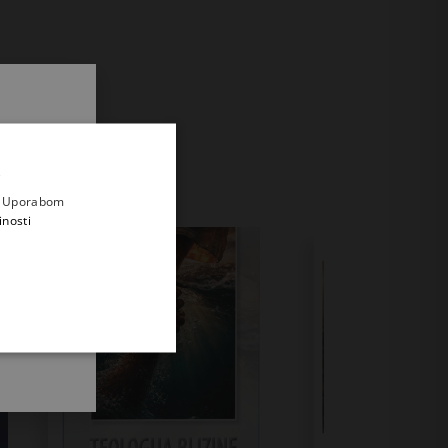
.
i prvi
e
a. Uporabom
inosti