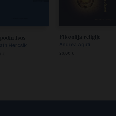
Filozofija religije
podin Isus
Andrea Aguti
ath Hercsik
26,00
€
0
€