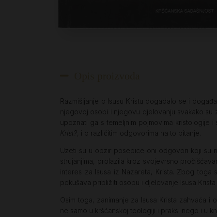
Opis proizvoda
Razmišljanje o Isusu Kristu dogadalo se i događa 
njegovoj osobi i njegovu djelovanju svakako su z
upoznati ga s temeljnim pojmovima kristologije 
Krist?
, i o različitim odgovorima na to pitanje.
Uzeti su u obzir posebice oni odgovori koji su na
strujanjima, prolazila kroz svojevrsno pročišćav
interes za Isusa iz Nazareta, Krista. Zbog toga s
pokušava približiti osobu i djelovanje Isusa Kris
Osim toga, zanimanje za Isusa Krista zahvaća i o
ne samo u kršćanskoj teologiji i praksi nego i u knj