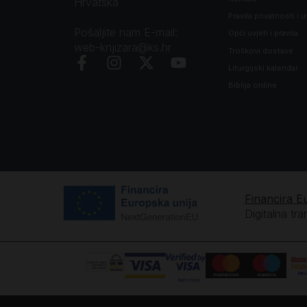
Hrvatska
Pravila privatnosti i u
Pošaljite nam E-mail:
Opći uvjeti i pravila
web-knjizara@ks.hr
Troškovi dostave
Liturgijski kalendar
Biblija online
Financira E
Digitalna tr