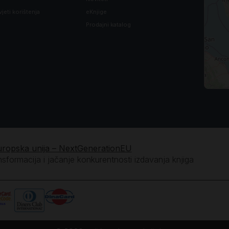
vjeti korištenja
eKnjige
Prodajni katalog
uropska unija – NextGenerationEU
ansformacija i jačanje konkurentnosti izdavanja knjiga