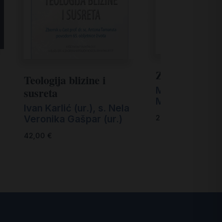
Zrcala i sjene
Teologija blizine i
Martina s. Ana
susreta
Miriam Mary B
Ivan Karlić (ur.)
,
s. Nela
Veronika Gašpar (ur.)
20,00
€
42,00
€