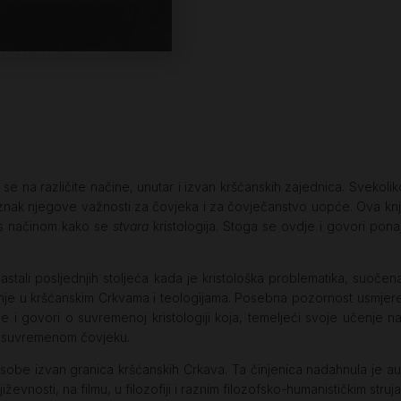
se na različite načine, unutar i izvan kršćanskih zajednica. Svekolik
nak njegove važnosti za čovjeka i za čovječanstvo uopće. Ova knjiga 
i s načinom kako se
stvara
kristologija. Stoga se ovdje i govori pona
stali posljednjih stoljeća kada je kristološka problematika, suočena s
anje u kršćanskim Crkvama i teologijama. Posebna pozornost usmjere
e i govori o suvremenoj kristologiji koja, temeljeći svoje učenje n
ta suvremenom čovjeku.
sobe izvan granica kršćanskih Crkava. Ta činjenica nadahnula je auto
iževnosti, na filmu, u filozofiji i raznim filozofsko-humanističkim stru