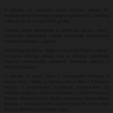
U
Zborniku
su objavljeni radovi hrvatske sekcije XX.
međunarodnoga mariološko-marijanskoga kongresa održanog
u Rimu od 15. do 24. rujna 2000. godine.
Hrvatsku sekciju predstavljali su predavači koji su i članovi
Hrvatskoga mariološkog instituta Katoličkoga bogoslovnog
fakulteta Sveučilišta u Zagrebu.
Tema Kongresa bila je “Otajstvo Presvetoga Trojstva i Marija”.
U prigodi Velikoga jubileja ovaj je Kongres organizirala
Papinska međunarodna marijanska akademija zajedno s
Rimskom biskupijom.
U
Zborniku
se nalaze članci o novozavjetnim izričajima o
odnosu Isusa i Marije, o Blaženoj Djevici Mariji i Presvetom
Trojstvu u propovijedima poznatoga propovjednika fra
Fortunata Švagela, o spisima Karla Balića, o odnosu Presvetog
Trojstva i Blažene Djevice Marije u marijanskim himnima Marka
Marulića, o etnološkoj podlozi pučkih predodžbi o Presvetom
Trojstvu i Blaženoj Djevici Mariji i drugi.