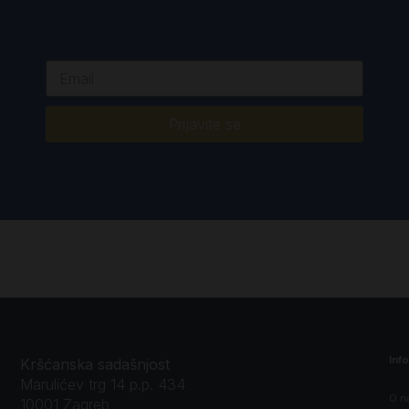
Prijavite se
Inf
Kršćanska sadašnjost
Marulićev trg 14 p.p. 434
O n
10001 Zagreb