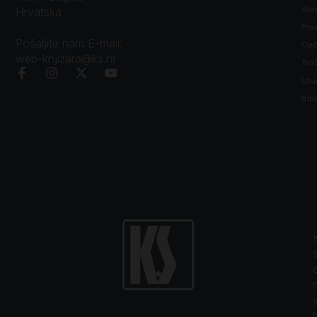
Kon
Hrvatska
Prav
Pošaljite nam E-mail:
Opći
web-knjizara@ks.hr
Tro
Litu
Bibl