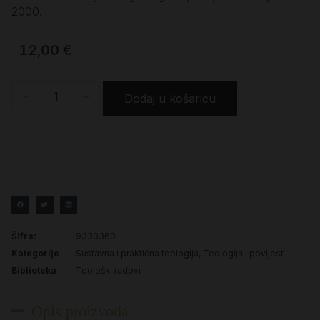
2000.
12,00
€
-
+
Dodaj u košaricu
Šifra:
9330360
Kategorije
Sustavna i praktična teologija
,
Teologija i povijest
Biblioteka
Teološki radovi
Opis proizvoda