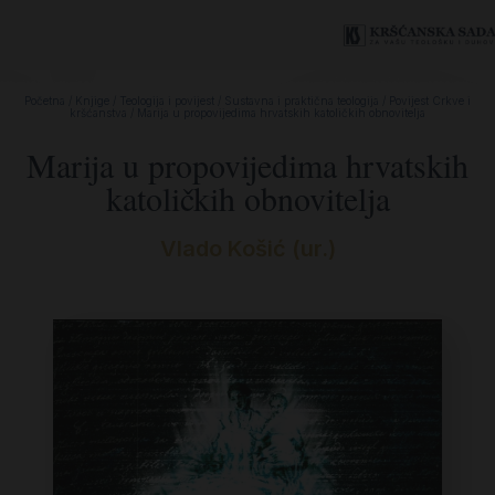
Početna
/
Knjige
/
Teologija i povijest
/
Sustavna i praktična teologija
/
Povijest Crkve i
kršćanstva
/ Marija u propovijedima hrvatskih katoličkih obnovitelja
Marija u propovijedima hrvatskih
katoličkih obnovitelja
Vlado Košić (ur.)