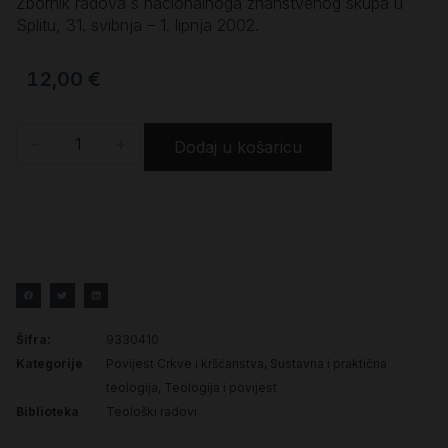
Zbornik radova s nacionalnoga znanstvenog skupa u
Splitu, 31. svibnja – 1. lipnja 2002.
12,00
€
-
+
Dodaj u košaricu
Šifra:
9330410
Kategorije
Povijest Crkve i kršćanstva
,
Sustavna i praktična
teologija
,
Teologija i povijest
Biblioteka
Teološki radovi