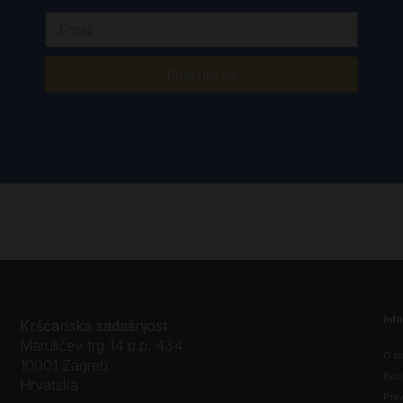
Prijavite se
Inf
Kršćanska sadašnjost
Marulićev trg 14 p.p. 434
O n
10001 Zagreb
Kon
Hrvatska
Prav