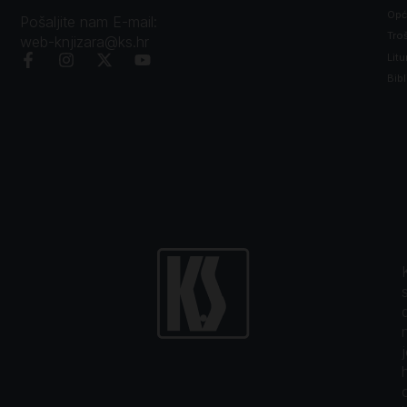
Opći
Pošaljite nam E-mail:
Tro
web-knjizara@ks.hr
Litu
Bibl