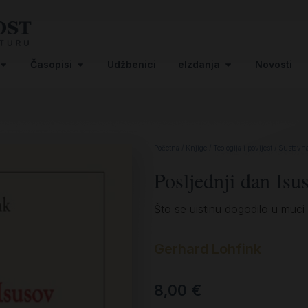
Časopisi
Udžbenici
eIzdanja
Novosti
Početna
/
Knjige
/
Teologija i povijest
/
Sustavna 
Posljednji dan Isu
Što se uistinu dogodilo u muci
Gerhard Lohfink
8,00
€