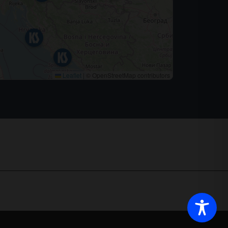
Leaflet
|
© OpenStreetMap contributors