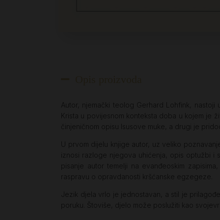
Opis proizvoda
Autor, njemački teolog Gerhard Lohfink, nastoji 
Krista u povijesnom konteksta doba u kojem je živ
činjeničnom opisu Isusove muke, a drugi je prido
U prvom dijelu knjige autor, uz veliko poznavanje
iznosi razloge njegova uhićenja, opis optužbi i
pisanje autor temelji na evanđeoskim zapisima, 
raspravu o opravdanosti kršćanske egzegeze.
Jezik djela vrlo je jednostavan, a stil je prilago
poruku. Štoviše, djelo može poslužiti kao svojevr