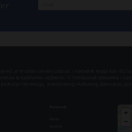
ter
veći je hrvatski crkveni izdavač i nakladnik knjiga kao štu su B
teratura te katehetski udžbenici. U četrdesetak biblioteka i niz
o područje crkvenoga, znanstvenog i kulturnog djelovanja, pr
Proizvodi
+
Akcije
−
Noviteti