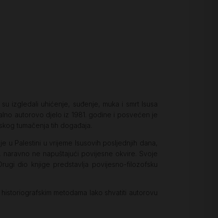
su izgledali uhićenje, suđenje, muka i smrt Isusa
nalno autorovo djelo iz 1981. godine i posvećen je
nskog tumačenja tih događaja.
e u Palestini u vrijeme Isusovih posljednjih dana,
, naravno ne napuštajući povijesne okvire. Svoje
rugi dio knjige predstavlja povijesno-filozofsku
 s historiografskim metodama lako shvatiti autorovu