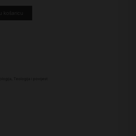
u košaricu
ologija
,
Teologija i povijest