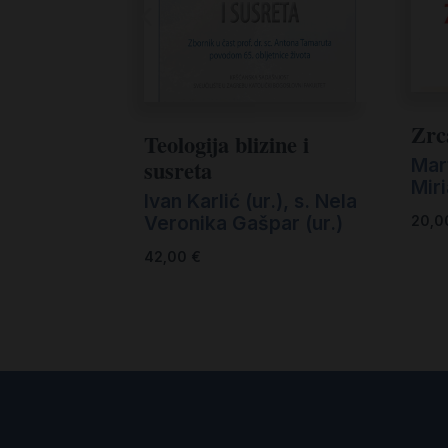
Zrca
Teologija blizine i
Mart
susreta
Mir
Ivan Karlić (ur.)
,
s. Nela
Veronika Gašpar (ur.)
20,
42,00
€