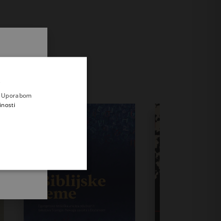
.
i prvi
e
a. Uporabom
inosti