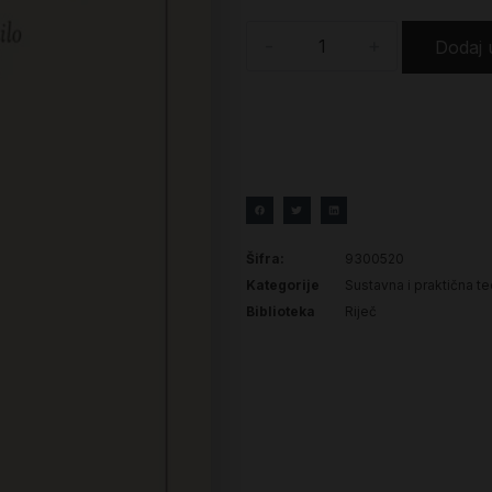
-
+
Dodaj 
Šifra:
9300520
Kategorije
Sustavna i praktična te
Biblioteka
Riječ