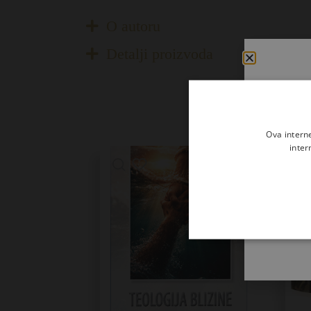
O autoru
Detalji proizvoda
Ova intern
inter