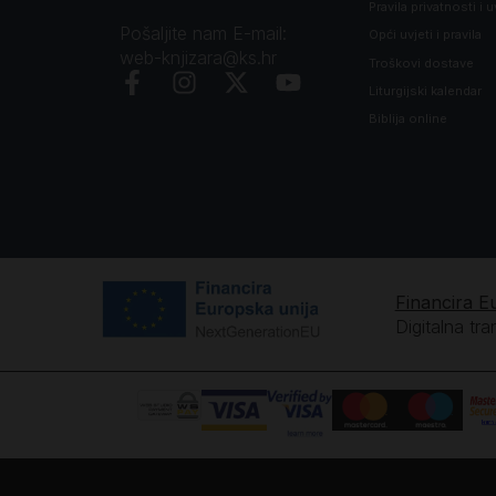
Pravila privatnosti i u
Pošaljite nam E-mail:
Opći uvjeti i pravila
web-knjizara@ks.hr
Troškovi dostave
Liturgijski kalendar
Biblija online
Financira E
Digitalna tr