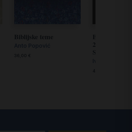
Biblijske teme
Bogočovjek Is
2. Mesija, Sin 
Anto Popović
Spasitelj
36,00
€
Ivan Karlić
40,00
€