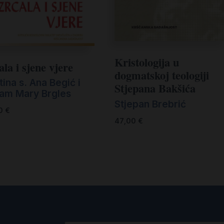
Kristologija u
la i sjene vjere
dogmatskoj teologiji
ina s. Ana Begić i
Stjepana Bakšića
iam Mary Brgles
Stjepan Brebrić
00
€
47,00
€