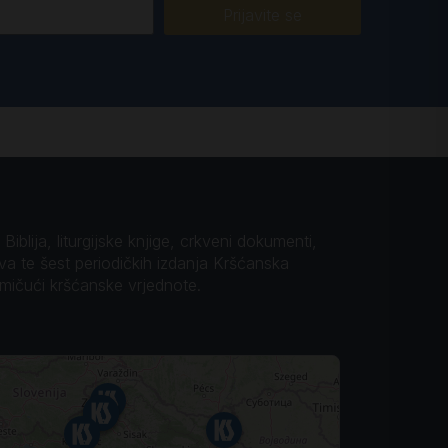
Prijavite se
iblija, liturgijske knjige, crkveni dokumenti,
ova te šest periodičkih izdanja Kršćanska
omičući kršćanske vrjednote.