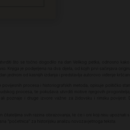
utvrditi što se točno dogodilo na dan Velikog petka, odnosno kako 
io. Knjiga je podijeljena na dva dijela, od kojih prvi sačinjava origi
dan jednom od kasnijih izdanja i predstavlja autorovo viđenje kršća
 povijesnih procesa i historiografskih metoda, opisuje političko stanj
 sudskog procesa, te pokušava utvrditi motive njegovih progonitelja
ali poznaje i druge izvore važne za židovsku i rimsku povijest. D
đen čitateljima svih razina obrazovanja, te će i oni koji nisu upoznati
sna “početnica” za historijsku analizu novozavjetnoga teksta.