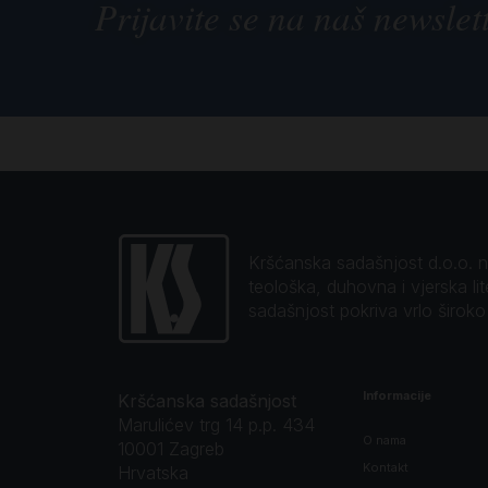
Prijavite se na naš newslet
Kršćanska sadašnjost d.o.o. naj
teološka, duhovna i vjerska li
sadašnjost pokriva vrlo širok
Informacije
Kršćanska sadašnjost
Marulićev trg 14 p.p. 434
O nama
10001 Zagreb
Kontakt
Hrvatska