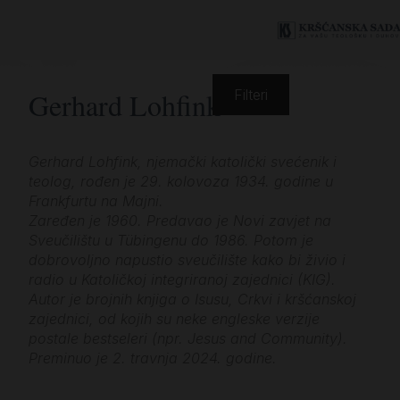
Gerhard Lohfink
Filteri
Gerhard Lohfink, njemački katolički svećenik i
teolog, rođen je 29. kolovoza 1934. godine u
Frankfurtu na Majni.
Zaređen je 1960. Predavao je Novi zavjet na
Sveučilištu u Tübingenu do 1986. Potom je
dobrovoljno napustio sveučilište kako bi živio i
radio u Katoličkoj integriranoj zajednici (KIG).
Autor je brojnih knjiga o Isusu, Crkvi i kršćanskoj
zajednici, od kojih su neke engleske verzije
postale bestseleri (npr. Jesus and Community).
Preminuo je 2. travnja 2024. godine.