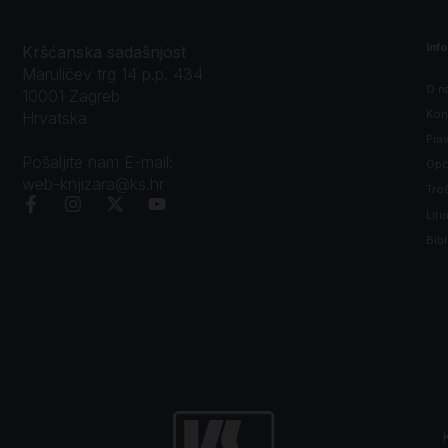
Inf
Kršćanska sadašnjost
Marulićev trg 14 p.p. 434
O n
10001 Zagreb
Kon
Hrvatska
Prav
Pošaljite nam E-mail:
Opći
web-knjizara@ks.hr
Tro
Litu
Bibl