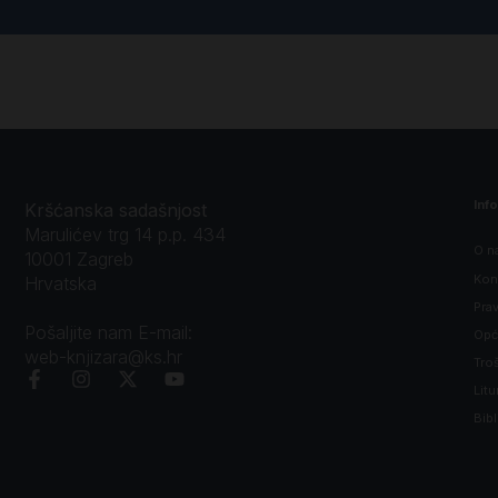
Inf
Kršćanska sadašnjost
Marulićev trg 14 p.p. 434
O n
10001 Zagreb
Kon
Hrvatska
Prav
Pošaljite nam E-mail:
Opći
web-knjizara@ks.hr
Tro
Litu
Bibl