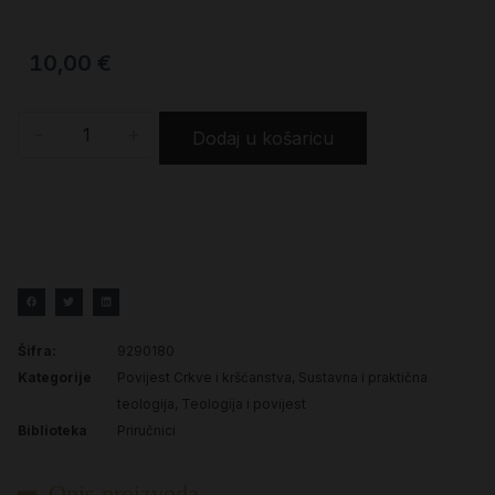
10,00
€
-
+
Dodaj u košaricu
Šifra:
9290180
Kategorije
Povijest Crkve i kršćanstva
,
Sustavna i praktična
teologija
,
Teologija i povijest
Biblioteka
Priručnici
Opis proizvoda