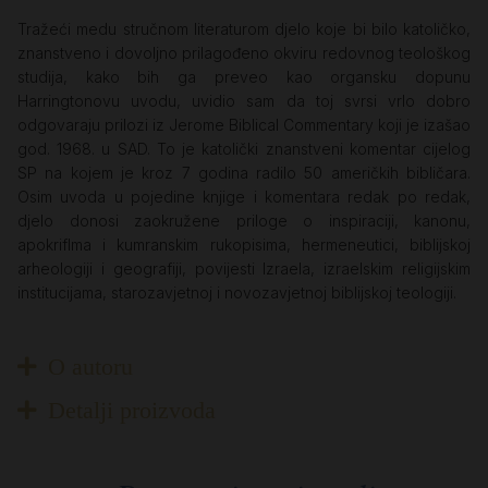
Tražeći medu stručnom literaturom djelo koje bi bilo katoličko,
znanstveno i dovoljno prilagođeno okviru redovnog teološkog
studija, kako bih ga preveo kao organsku dopunu
Harringtonovu uvodu, uvidio sam da toj svrsi vrlo dobro
odgovaraju prilozi iz Jerome Biblical Commentary koji je izašao
god. 1968. u SAD. To je katolički znanstveni komentar cijelog
SP na kojem je kroz 7 godina radilo 50 američkih bibličara.
Osim uvoda u pojedine knjige i komentara redak po redak,
djelo donosi zaokružene priloge o inspiraciji, kanonu,
apokriflma i kumranskim rukopisima, hermeneutici, biblijskoj
arheologiji i geografiji, povijesti Izraela, izraelskim religijskim
institucijama, starozavjetnoj i novozavjetnoj biblijskoj teologiji.
O autoru
Detalji proizvoda