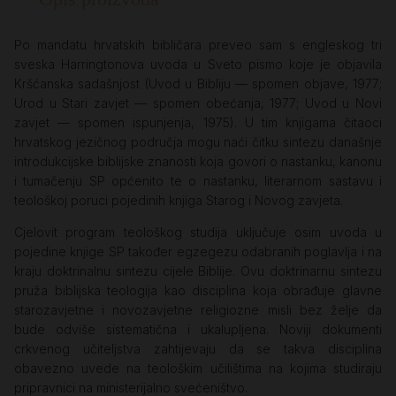
Po mandatu hrvatskih bibličara preveo sam s engleskog tri
sveska Harringtonova uvoda u Sveto pismo koje je objavila
Kršćanska sadašnjost (Uvod u Bibliju — spomen objave, 1977;
Urod u Stari zavjet — spomen obećanja, 1977; Uvod u Novi
zavjet — spomen ispunjenja, 1975). U tim knjigama čitaoci
hrvatskog jezičnog područja mogu naći čitku sintezu današnje
introdukcijske biblijske znanosti koja govori o nastanku, kanonu
i tumačenju SP općenito te o nastanku, literarnom sastavu i
teološkoj poruci pojedinih knjiga Starog i Novog zavjeta.
Cjelovit program teološkog studija uključuje osim uvoda u
pojedine knjige SP također egzegezu odabranih poglavlja i na
kraju doktrinalnu sintezu cijele Biblije. Ovu doktrinarnu sintezu
pruža biblijska teologija kao disciplina koja obrađuje glavne
starozavjetne i novozavjetne religiozne misli bez želje da
bude odviše sistematična i ukalupljena. Noviji dokumenti
crkvenog učiteljstva zahtijevaju da se takva disciplina
obavezno uvede na teološkim učilištima na kojima studiraju
pripravnici na ministerijalno svećeništvo.