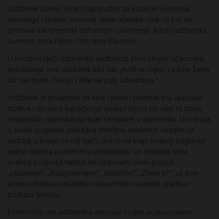
Udžbenik
Darovi vjere i zajedništva
za katolički vjeronauk
četvrtoga razreda osnovne škole učenike vodi na put do
primanja sakramenata euharistije i pomirenja. Autori udžbenika
su mons. Ivica Pažin i don Ante Pavlović.
U uvodnoj riječi udžbenika nadbiskup Đuro Hranić učenicima
predstavlja ovaj udžbenik kao dar „molitve i riječi za koje želim
da vas prate, čuvaju i štite na putu odrastanja.“
Udžbenik je podijeljen na šest cjelina i dodatak koji uključuje
molitve i obrasce katoličkoga nauka i života po vjeri te popis
umjetničkih reprodukcija koje se nalaze u udžbeniku. Uvodnica
u svako poglavlje sadržava temeljne natuknice vezane uz
sadržaj o kojem će biti riječi, dok je na kraju svakog poglavlja
jedna stranica posvećena ponavljanju. Uz središnji tekst
svakog poglavlja nalaze se i izdvojeni okviri popust
„Upamtimo“, „Razgovarajmo“, „Istražimo“, „Znate li?“, uz koje
učenici dobivaju dodatne mogućnosti usvajanja gradiva i
pristupa gradivu.
Elektronički dio udžbenika uključuje brojne audiovizualne