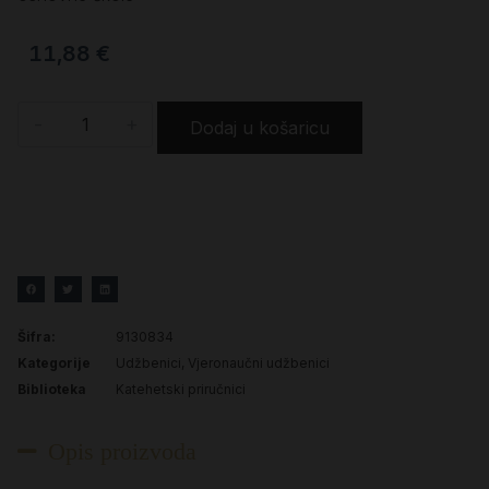
11,88
€
-
+
Dodaj u košaricu
Šifra:
9130834
Kategorije
Udžbenici
,
Vjeronaučni udžbenici
Biblioteka
Katehetski priručnici
Opis proizvoda