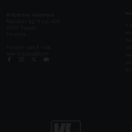
Inf
Kršćanska sadašnjost
Marulićev trg 14 p.p. 434
O n
10001 Zagreb
Kon
Hrvatska
Prav
Pošaljite nam E-mail:
Opći
web-knjizara@ks.hr
Tro
Litu
Bibl