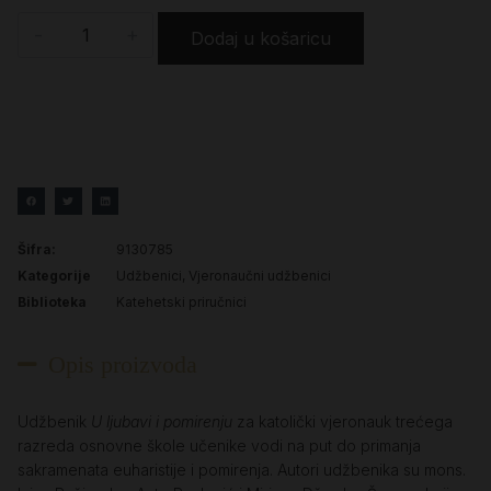
-
+
Dodaj u košaricu
Šifra:
9130785
Kategorije
Udžbenici
,
Vjeronaučni udžbenici
Biblioteka
Katehetski priručnici
Opis proizvoda
Udžbenik
U ljubavi i pomirenju
za katolički vjeronauk trećega
razreda osnovne škole učenike vodi na put do primanja
sakramenata euharistije i pomirenja. Autori udžbenika su mons.