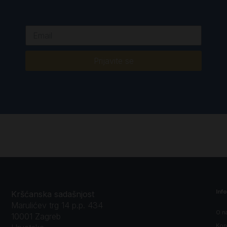
Prijavite se
Inf
Kršćanska sadašnjost
Marulićev trg 14 p.p. 434
O n
10001 Zagreb
Kon