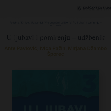
Početna
/
Knjige
/
Udžbenici
/
Vjeronaučni udžbenici
/ U ljubavi i pomirenju –
udžbenik
U ljubavi i pomirenju – udžbenik
Ante Pavlović
,
Ivica Pažin
,
Mirjana Džambo
Šporec