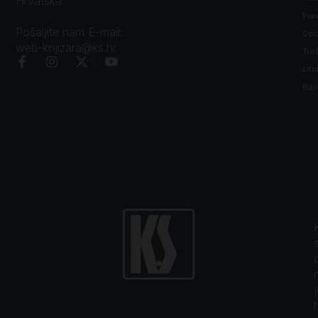
Hrvatska
Prav
Pošaljite nam E-mail:
Opći
web-knjizara@ks.hr
Tro
Litu
Bibl