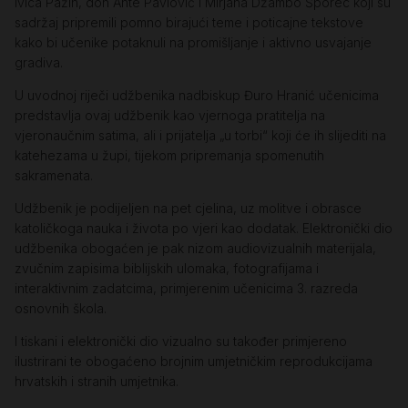
Ivica Pažin, don Ante Pavlović i Mirjana Džambo Šporec koji su
sadržaj pripremili pomno birajući teme i poticajne tekstove
kako bi učenike potaknuli na promišljanje i aktivno usvajanje
gradiva.
U uvodnoj riječi udžbenika nadbiskup Đuro Hranić učenicima
predstavlja ovaj udžbenik kao vjernoga pratitelja na
vjeronaučnim satima, ali i prijatelja „u torbi“ koji će ih slijediti na
katehezama u župi, tijekom pripremanja spomenutih
sakramenata.
Udžbenik je podijeljen na pet cjelina, uz molitve i obrasce
katoličkoga nauka i života po vjeri kao dodatak. Elektronički dio
udžbenika obogaćen je pak nizom audiovizualnih materijala,
zvučnim zapisima biblijskih ulomaka, fotografijama i
interaktivnim zadatcima, primjerenim učenicima 3. razreda
osnovnih škola.
I tiskani i elektronički dio vizualno su također primjereno
ilustrirani te obogaćeno brojnim umjetničkim reprodukcijama
hrvatskih i stranih umjetnika.