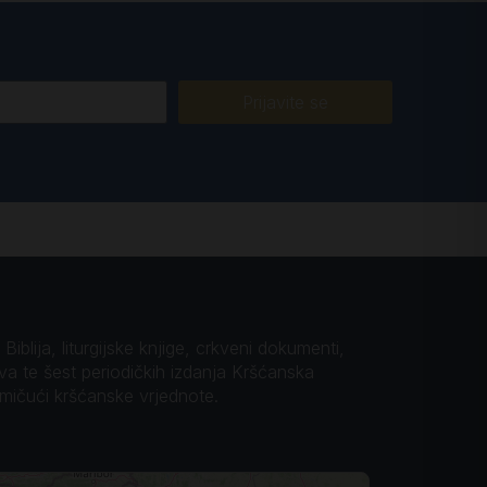
Prijavite se
iblija, liturgijske knjige, crkveni dokumenti,
ova te šest periodičkih izdanja Kršćanska
omičući kršćanske vrjednote.