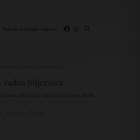
Vjerski predmeti i darovi
benici
/ Neka je Bog prvi – radna bilježnica
 radna bilježnica
 vjeronauk sedmoga razreda osnovne škole
iš
,
Marina Šimić