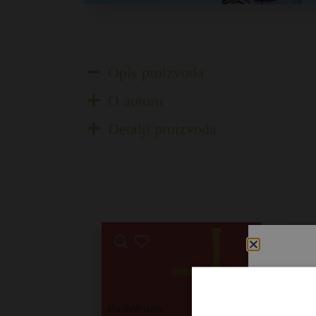
Opis proizvoda
O autoru
Detalji proizvoda