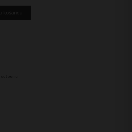
u košaricu
i udžbenici