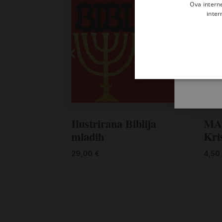
Ova intern
inter
MAL
Ilustrirana Biblija
Kri
mladih
4,50
29,00
€