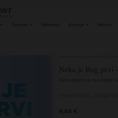
Časopisi
Udžbenici
eIzdanja
Novosti
Početna
/
Knjige
/
Udžbenici
/
Vjeronaučni udž
Neka je Bog prvi –
Radna bilježnica za katolički
Ivana Perčić
,
Josip Per
9,64
€