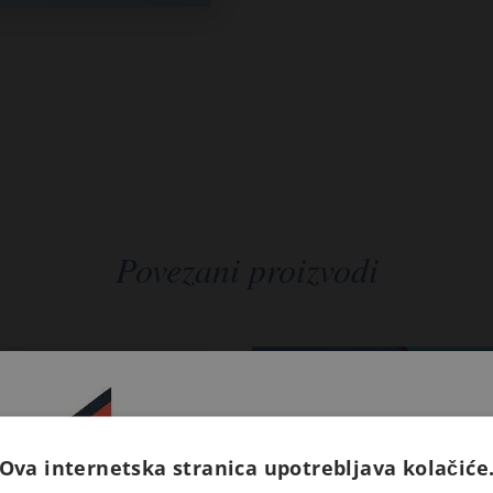
Povezani proizvodi
Ova internetska stranica upotrebljava kolačiće
Prijavite se na naš newsletter 