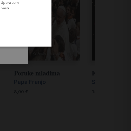
e
a. Uporabom
inosti
Poruke mladima
Frcanje iskri
Papa Franjo
Stephan Sigg
8,00
€
15,00
€