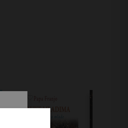
.
i prvi