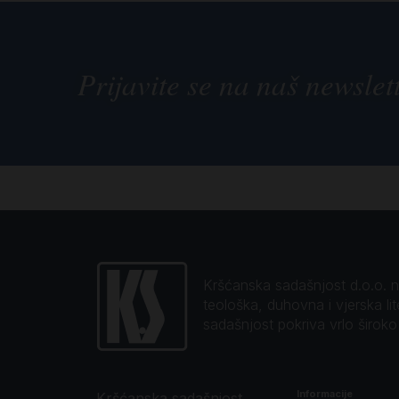
Prijavite se na naš newslet
Kršćanska sadašnjost d.o.o. naj
teološka, duhovna i vjerska li
sadašnjost pokriva vrlo širok
Informacije
Kršćanska sadašnjost