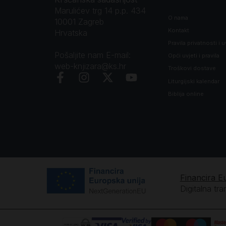
Marulićev trg 14 p.p. 434
O nama
10001 Zagreb
Kontakt
Hrvatska
Pravila privatnosti i u
Pošaljite nam E-mail:
Opći uvjeti i pravila
web-knjizara@ks.hr
Troškovi dostave
Liturgijski kalendar
Biblija online
Financira E
Digitalna tr