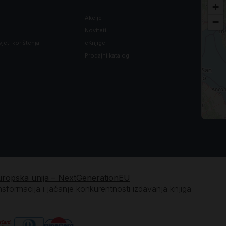
+
Akcije
−
Noviteti
vjeti korištenja
eKnjige
Prodajni katalog
uropska unija – NextGenerationEU
ansformacija i jačanje konkurentnosti izdavanja knjiga