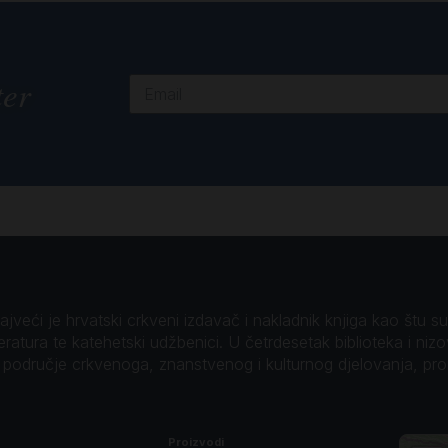
ter
veći je hrvatski crkveni izdavač i nakladnik knjiga kao štu su B
teratura te katehetski udžbenici. U četrdesetak biblioteka i niz
o područje crkvenoga, znanstvenog i kulturnog djelovanja, pr
Proizvodi