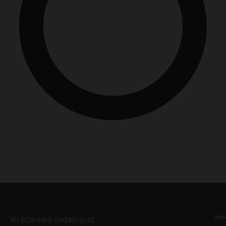
Inf
Kršćanska sadašnjost