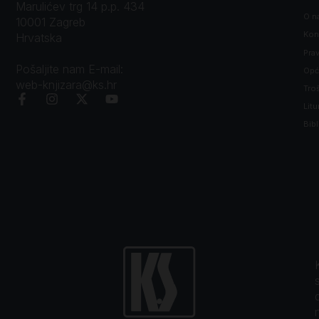
Marulićev trg 14 p.p. 434
O n
10001 Zagreb
Kon
Hrvatska
Prav
Pošaljite nam E-mail:
Opći
web-knjizara@ks.hr
Tro
Litu
Bibl