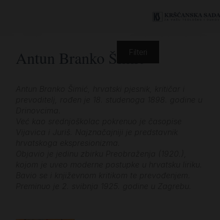
Antun Branko Šimić
Filteri
Antun Branko Šimić, hrvatski pjesnik, kritičar i
prevoditelj, rođen je 18. studenoga 1898. godine u
Drinovcima.
Već kao srednjoškolac pokrenuo je časopise
Vijavica i Juriš. Najznačajniji je predstavnik
hrvatskoga ekspresionizma.
Objavio je jedinu zbirku Preobraženja (1920.),
kojom je uveo moderne postupke u hrvatsku liriku.
Bavio se i književnom kritikom te prevođenjem.
Preminuo je 2. svibnja 1925. godine u Zagrebu.