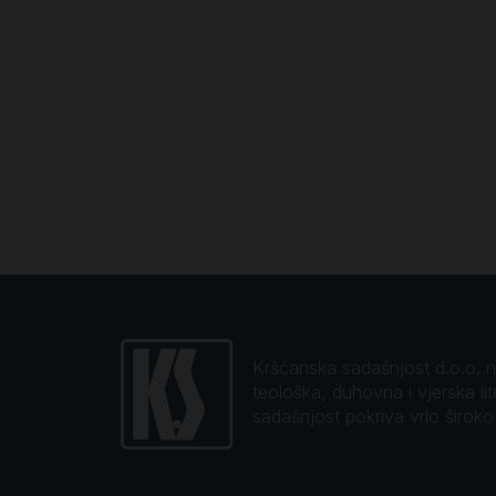
Kršćanska sadašnjost d.o.o. naj
teološka, duhovna i vjerska li
sadašnjost pokriva vrlo širok