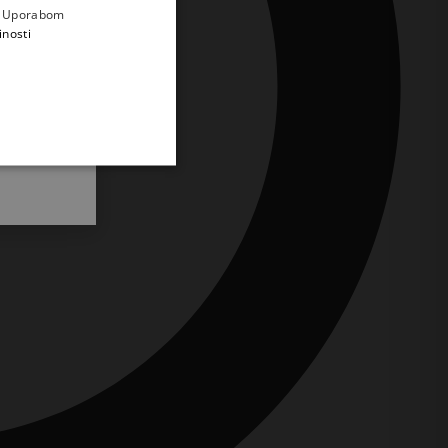
e
a. Uporabom
inosti