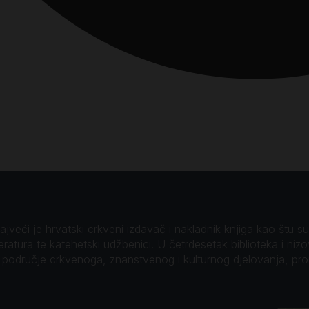
veći je hrvatski crkveni izdavač i nakladnik knjiga kao štu su B
teratura te katehetski udžbenici. U četrdesetak biblioteka i niz
o područje crkvenoga, znanstvenog i kulturnog djelovanja, pr