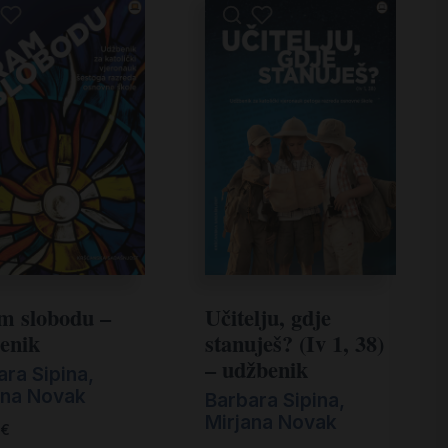
m slobodu –
Učitelju, gdje
enik
stanuješ? (Iv 1, 38)
– udžbenik
ara Sipina
,
ana Novak
Barbara Sipina
,
Mirjana Novak
€