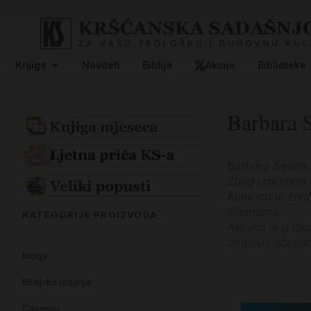
Knjige
Noviteti
Biblija
Akcije
Biblioteke
Barbara 
Barbara Sipina, 
Zbog iznimnog do
Autorica je zna
dilemama.
KATEGORIJE PROIZVODA
Aktivna je u lo
odgoju i očuvan
Biblija
Biblijska izdanja
Časopisi