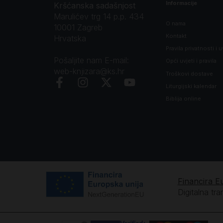
Informacije
Kršćanska sadašnjost
Marulićev trg 14 p.p. 434
O nama
10001 Zagreb
Kontakt
Hrvatska
Pravila privatnosti i u
Pošaljite nam E-mail:
Opći uvjeti i pravila
web-knjizara@ks.hr
Troškovi dostave
Liturgijski kalendar
Biblija online
Financira E
Digitalna tr