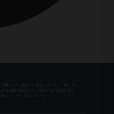
iblija, liturgijske knjige, crkveni dokumenti,
ova te šest periodičkih izdanja Kršćanska
omičući kršćanske vrjednote.