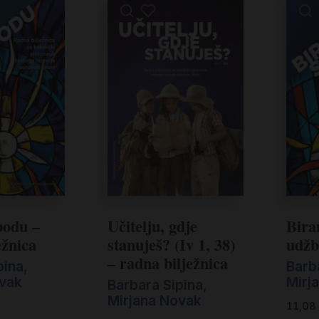
bodu –
Učitelju, gdje
Bira
ežnica
stanuješ? (Iv 1, 38)
udžb
– radna bilježnica
pina
,
Barb
ovak
Mirj
Barbara Sipina
,
Mirjana Novak
11,08