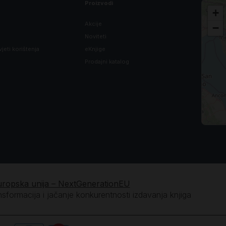
Proizvodi
+
Akcije
−
Noviteti
vjeti korištenja
eKnjige
Prodajni katalog
uropska unija – NextGenerationEU
ansformacija i jačanje konkurentnosti izdavanja knjiga