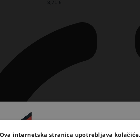
8,71
€
Ova internetska stranica upotrebljava kolačiće
Prijavite se na naš newsletter 