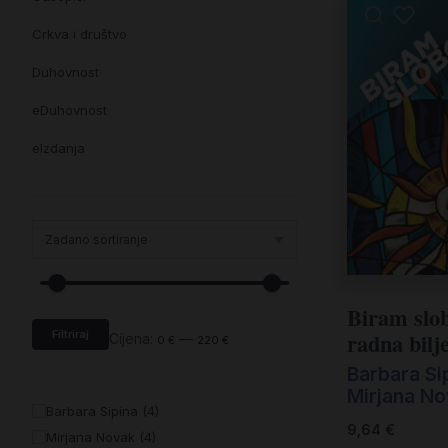
Crkva i društvo
Duhovnost
eDuhovnost
eIzdanja
eKnjiževnost
Enciklopedija i posebna izdanja
Enciklopedije i posebna izdanja
eTeologija i povijest
Biram slo
radna bilj
Filtriraj
Knjiga svima i svuda
Cijena:
—
0 €
220 €
Barbara Si
Knjige drugih nakladnika
Mirjana N
Barbara Sipina (4)
Književnost
9,64
€
Mirjana Novak (4)