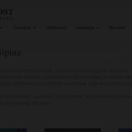
Časopisi
Udžbenici
eIzdanja
Novosti
Sipina
hrvatska vjeroučiteljica, diplomirana teologinja i autorica 
prinosa nastavi i kurikularnoj reformi stekla je najviše str
čajnih udžbenika za katolički vjeronauk, gdje kroz likove 
kalnoj zajednici, sudjeluje na tribinama, Korizmenim susreti
ju povijesnog sjećanja.