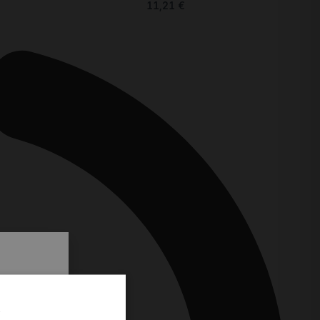
11,21
€
.
i prvi