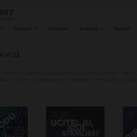
Časopisi
Udžbenici
eIzdanja
Novosti
Novak
rođena u Čakovcu) dugogodišnja je vjeroučiteljica i istaknu
radu s djecom u Međimurju te u kreiranju nacionalnog vje