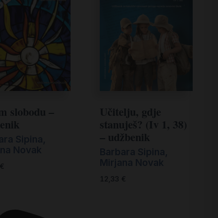
m slobodu –
Učitelju, gdje
enik
stanuješ? (Iv 1, 38)
– udžbenik
ara Sipina
,
ana Novak
Barbara Sipina
,
Mirjana Novak
€
12,33
€