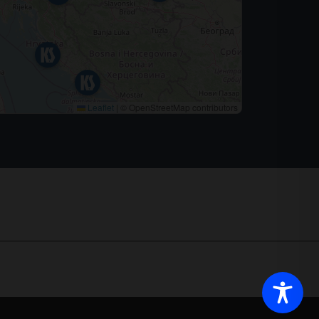
Leaflet
|
© OpenStreetMap contributors