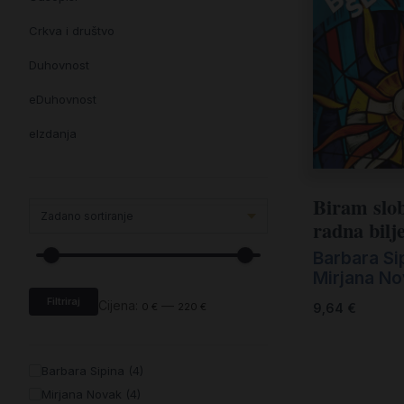
Crkva i društvo
Duhovnost
eDuhovnost
eIzdanja
eKnjiževnost
Biram slo
Enciklopedija i posebna izdanja
radna bilj
Enciklopedije i posebna izdanja
Barbara Si
eTeologija i povijest
Mirjana N
Filtriraj
Knjiga svima i svuda
Cijena:
—
9,64
€
0 €
220 €
Knjige drugih nakladnika
Barbara Sipina (4)
Književnost
Mirjana Novak (4)