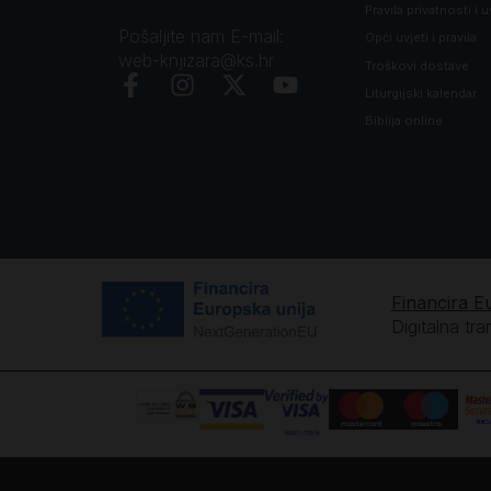
Pravila privatnosti i u
Pošaljite nam E-mail:
Opći uvjeti i pravila
web-knjizara@ks.hr
Troškovi dostave
Liturgijski kalendar
Biblija online
Financira E
Digitalna tr