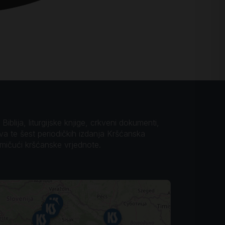
iblija, liturgijske knjige, crkveni dokumenti,
ova te šest periodičkih izdanja Kršćanska
omičući kršćanske vrjednote.