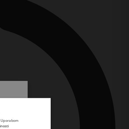
.
i prvi
e
a. Uporabom
inosti