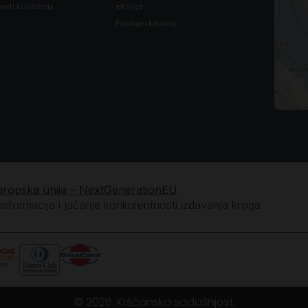
vjeti korištenja
eKnjige
Prodajni katalog
uropska unija – NextGenerationEU
ansformacija i jačanje konkurentnosti izdavanja knjiga
© 2026. Kršćanska sadašnjost