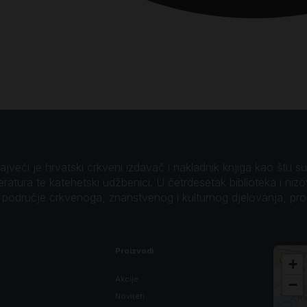
veći je hrvatski crkveni izdavač i nakladnik knjiga kao štu su B
teratura te katehetski udžbenici. U četrdesetak biblioteka i niz
o područje crkvenoga, znanstvenog i kulturnog djelovanja, pr
Proizvodi
+
Akcije
−
Noviteti