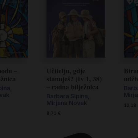
bodu –
Učitelju, gdje
Bira
ežnica
stanuješ? (Iv 1, 38)
udžb
– radna bilježnica
pina
,
Barb
ovak
Mirj
Barbara Sipina
,
Mirjana Novak
12,18
8,71
€