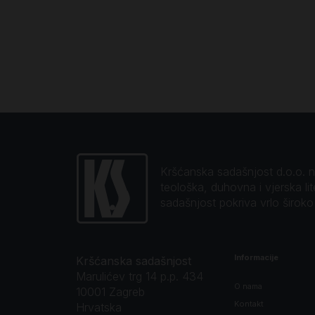
Kršćanska sadašnjost d.o.o. naj
teološka, duhovna i vjerska li
sadašnjost pokriva vrlo širok
Informacije
Kršćanska sadašnjost
Marulićev trg 14 p.p. 434
O nama
10001 Zagreb
Kontakt
Hrvatska