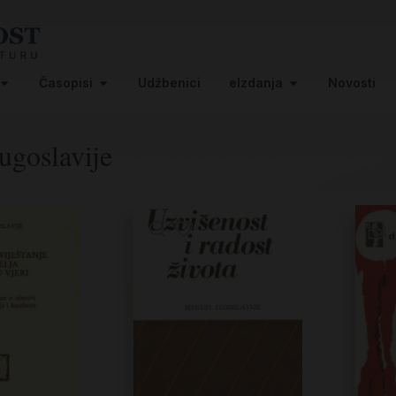
Časopisi
Udžbenici
eIzdanja
Novosti
ugoslavije