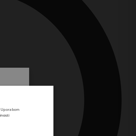
.
i prvi
e
a. Uporabom
inosti