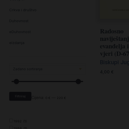
Crkva i društvo
Duhovnost
Radosno
eDuhovnost
naviještan
eIzdanja
evanđelja 
vjeri (D-67
eKnjiževnost
Biskupi Ju
Enciklopedija i posebna izdanja
4,00
€
Enciklopedije i posebna izdanja
eTeologija i povijest
Filtriraj
Knjiga svima i svuda
Cijena:
—
0 €
220 €
Knjige drugih nakladnika
Književnost
1992. (1)
1986. (1)