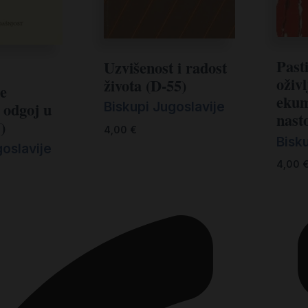
Past
Uzvišenost i radost
oživl
života (D-55)
je
ekum
i odgoj u
Biskupi Jugoslavije
nast
)
4,00
€
Bisku
goslavije
4,00