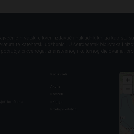
veći je hrvatski crkveni izdavač i nakladnik knjiga kao štu su B
teratura te katehetski udžbenici. U četrdesetak biblioteka i niz
o područje crkvenoga, znanstvenog i kulturnog djelovanja, pr
Proizvodi
+
Akcije
−
Noviteti
vjeti korištenja
eKnjige
Prodajni katalog