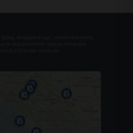
iblija, liturgijske knjige, crkveni dokumenti,
ova te šest periodičkih izdanja Kršćanska
omičući kršćanske vrjednote.