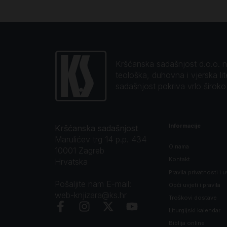
Kršćanska sadašnjost d.o.o. naj
teološka, duhovna i vjerska li
sadašnjost pokriva vrlo širok
Informacije
Kršćanska sadašnjost
Marulićev trg 14 p.p. 434
O nama
10001 Zagreb
Kontakt
Hrvatska
Pravila privatnosti i u
Pošaljite nam E-mail:
Opći uvjeti i pravila
web-knjizara@ks.hr
Troškovi dostave
Liturgijski kalendar
Biblija online