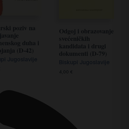
irski poziv na
Odgoj i obrazovanje
javanje
svećeničkih
enskog duha i
kandidata i drugi
ojanja (D-42)
dokumenti (D-79)
pi Jugoslavije
Biskupi Jugoslavije
€
4,00
€