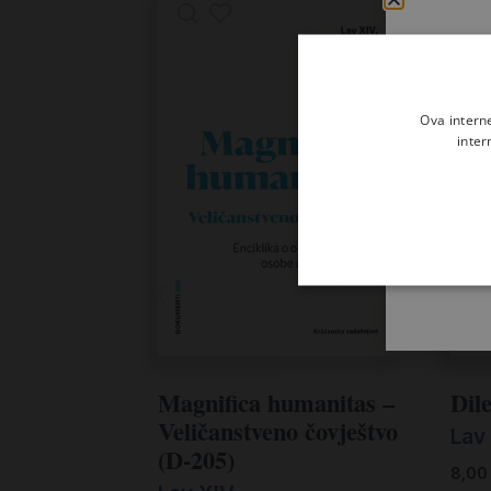
Ova intern
inter
Magnifica humanitas –
Dile
Veličanstveno čovještvo
Lav 
(D-205)
8,0