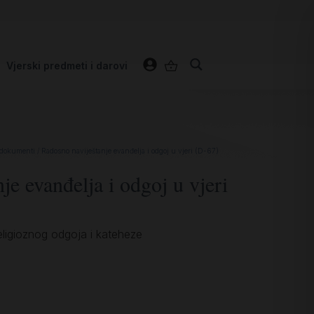
Vjerski predmeti i darovi
 dokumenti
/ Radosno naviještanje evanđelja i odgoj u vjeri (D-67)
je evanđelja i odgoj u vjeri
eligioznog odgoja i kateheze