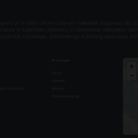
veći je hrvatski crkveni izdavač i nakladnik knjiga kao štu su B
teratura te katehetski udžbenici. U četrdesetak biblioteka i niz
o područje crkvenoga, znanstvenog i kulturnog djelovanja, pr
Proizvodi
+
Akcije
−
Noviteti
vjeti korištenja
eKnjige
Prodajni katalog