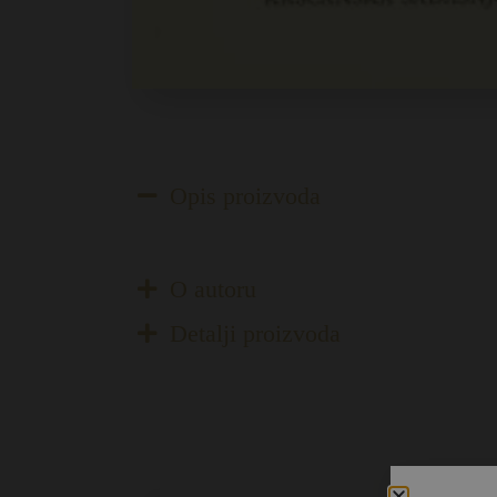
Opis proizvoda
O autoru
Detalji proizvoda