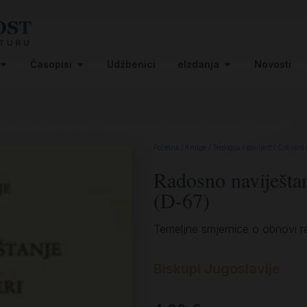
Časopisi
Udžbenici
eIzdanja
Novosti
Početna
/
Knjige
/
Teologija i povijest
/
Crkveni
Radosno naviještan
(D-67)
Temeljne smjernice o obnovi r
Biskupi Jugoslavije