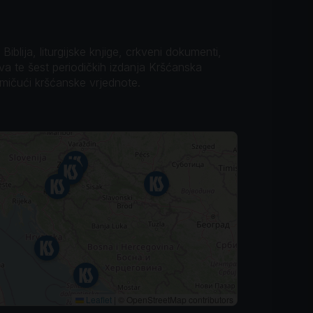
iblija, liturgijske knjige, crkveni dokumenti,
ova te šest periodičkih izdanja Kršćanska
omičući kršćanske vrjednote.
Leaflet
|
© OpenStreetMap contributors