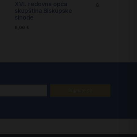
XVI. redovna opća
8,00
€
skupština Biskupske
sinode
8,00
€
Prijavite se