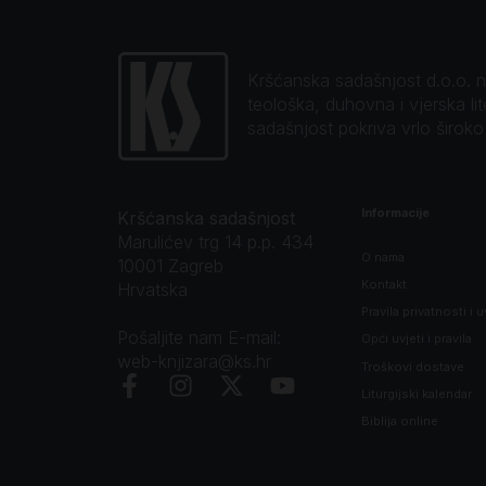
Kršćanska sadašnjost d.o.o. naj
teološka, duhovna i vjerska li
sadašnjost pokriva vrlo širok
Informacije
Kršćanska sadašnjost
Marulićev trg 14 p.p. 434
O nama
10001 Zagreb
Kontakt
Hrvatska
Pravila privatnosti i u
Pošaljite nam E-mail:
Opći uvjeti i pravila
web-knjizara@ks.hr
Troškovi dostave
Liturgijski kalendar
Biblija online