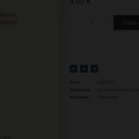
4,00
€
-
+
Dodaj 
Šifra:
9060670
Kategorije
Crkveni dokumenti
,
Teo
Biblioteka
Dokumenti