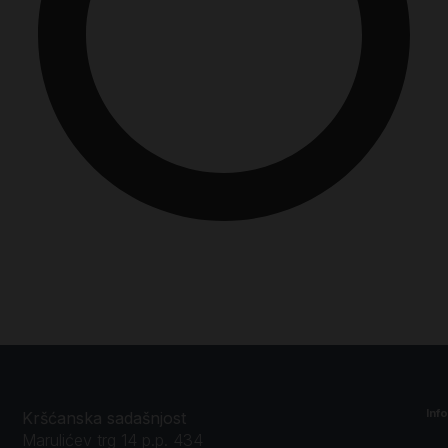
Inf
Kršćanska sadašnjost
Marulićev trg 14 p.p. 434