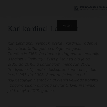
Karl kardinal Lehmann
Filteri
Karl Lehmann, njemački prelat i kardinal, rođen je
16. svibnja 1936. godine u Sigmaringenu.
Zaređen je 1963. Predavao je dogmatsku teologiju
u Mainzu i Freiburgu. Biskup Mainza bio je od
1983. do 2016., a kardinalom imenovan 2001.
Predsjednik Njemačke biskupske konferencije bio
je od 1987. do 2008. Smatran je jednim od
najutjecajnijih njemačkih crkvenih velikodostojnika
i zagovornikom dijaloga unutar Crkve. Preminuo
je 11. ožujka 2018. godine.