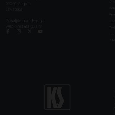
O n
10001 Zagreb
Kon
Hrvatska
Prav
Pošaljite nam E-mail:
Opći
web-knjizara@ks.hr
Tro
Litu
Bibl