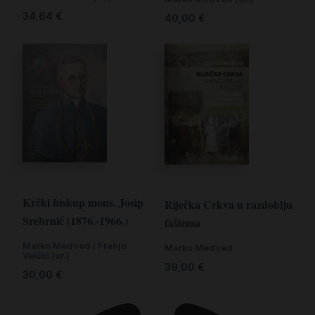
34,64
€
40,00
€
Krčki biskup mons. Josip
Riječka Crkva u razdoblju
Srebrnić (1876.-1966.)
fašizma
Marko Medved i Franjo
Marko Medved
Velčić (ur.)
39,00
€
30,00
€