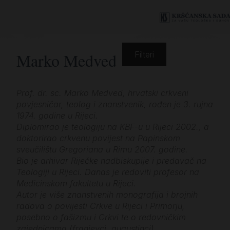
Marko Medved
Filteri
Prof. dr. sc. Marko Medved, hrvatski crkveni
povjesničar, teolog i znanstvenik, rođen je 3. rujna
1974. godine u Rijeci.
Diplomirao je teologiju na KBF-u u Rijeci 2002., a
doktorirao crkvenu povijest na Papinskom
sveučilištu Gregoriana u Rimu 2007. godine.
Bio je arhivar Riječke nadbiskupije i predavač na
Teologiji u Rijeci. Danas je redoviti profesor na
Medicinskom fakultetu u Rijeci.
Autor je više znanstvenih monografija i brojnih
radova o povijesti Crkve u Rijeci i Primorju,
posebno o fašizmu i Crkvi te o redovničkim
zajednicama (franjevci, augustinci).