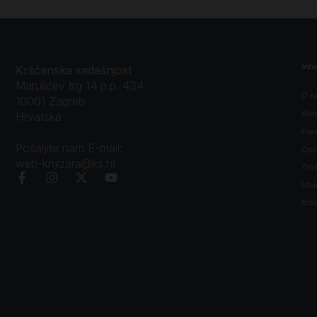
Inf
Kršćanska sadašnjost
Marulićev trg 14 p.p. 434
O n
10001 Zagreb
Kon
Hrvatska
Prav
Pošaljite nam E-mail:
Opći
web-knjizara@ks.hr
Tro
Litu
Bibl