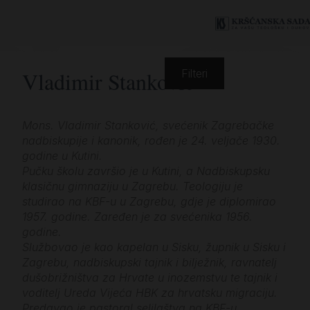
Vladimir Stanković
Filteri
Mons. Vladimir Stanković, svećenik Zagrebačke
nadbiskupije i kanonik, rođen je 24. veljače 1930.
godine u Kutini.
Pučku školu završio je u Kutini, a Nadbiskupsku
klasičnu gimnaziju u Zagrebu. Teologiju je
studirao na KBF-u u Zagrebu, gdje je diplomirao
1957. godine. Zaređen je za svećenika 1956.
godine.
Službovao je kao kapelan u Sisku, župnik u Sisku i
Zagrebu, nadbiskupski tajnik i bilježnik, ravnatelj
dušobrižništva za Hrvate u inozemstvu te tajnik i
voditelj Ureda Vijeća HBK za hrvatsku migraciju.
Predavao je pastoral selilaštva na KBF-u.