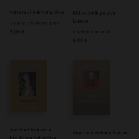
Odvažna i milosrdna žena
Biti svećenik po srcu
Isusovu
Vladimir Stanković (prir.)
5,00
€
Vladimir Stanković
8,00
€
Kardinal Kuharić u
Zapisi o kardinalu Šeperu
hrvatskom iseljeništvu