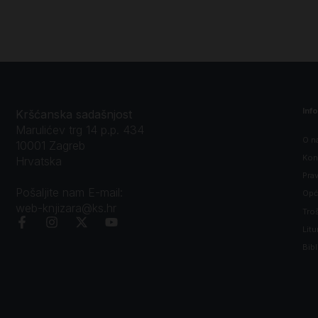
Inf
Kršćanska sadašnjost
Marulićev trg 14 p.p. 434
O n
10001 Zagreb
Kon
Hrvatska
Prav
Pošaljite nam E-mail:
Opći
web-knjizara@ks.hr
Tro
Litu
Bibl