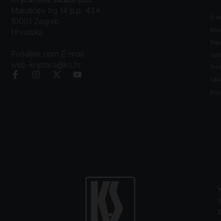
Marulićev trg 14 p.p. 434
O n
10001 Zagreb
Kon
Hrvatska
Prav
Pošaljite nam E-mail:
Opći
web-knjizara@ks.hr
Tro
Litu
Bibl