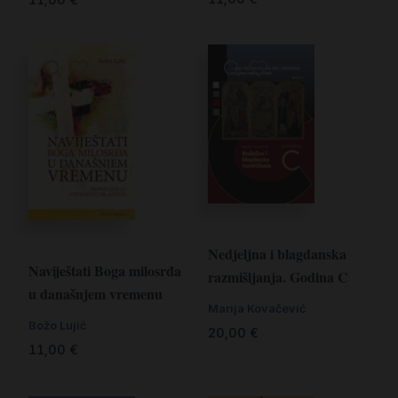
Nedjeljna i blagdanska
Naviještati Boga milosrđa
razmišljanja. Godina C
u današnjem vremenu
Marija Kovačević
Božo Lujić
20,00
€
11,00
€