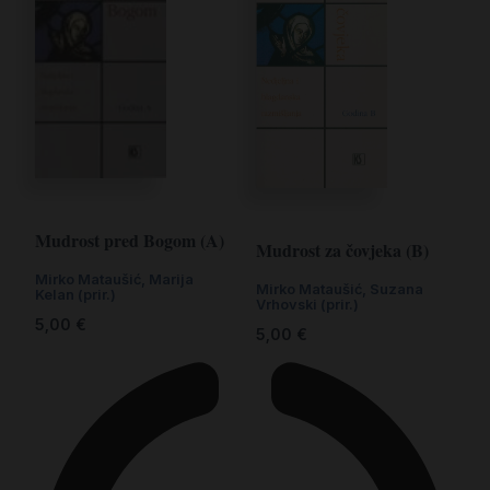
Mudrost pred Bogom (A)
Mudrost za čovjeka (B)
Mirko Mataušić, Marija
Mirko Mataušić, Suzana
Kelan (prir.)
Vrhovski (prir.)
5,00
€
5,00
€