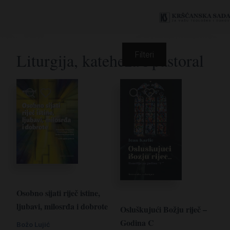
Liturgija, kateheza i pastoral
Filteri
Osobno sijati riječ istine,
ljubavi, milosrđa i dobrote
Osluškujući Božju riječ –
Godina C
Božo Lujić