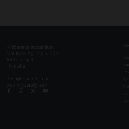
Inf
Kršćanska sadašnjost
Marulićev trg 14 p.p. 434
O n
10001 Zagreb
Kon
Hrvatska
Prav
Pošaljite nam E-mail:
Opći
web-knjizara@ks.hr
Tro
Litu
Bibl