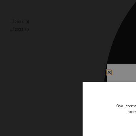
Kršćanin i svijet
Liturgija, kateheza i pastoral
2024. (1)
Liturgija, pastoral i kateheza
2023. (1)
Ljetna preporuka knjiga
Ljetna priča Kršćanske sadašnjosti
Nekategorizirane
Obitelj, djeca i mladi
Povijest i teologija
Prva pričest i krizma
Teologija
Ova intern
inter
Teologija i povijest
Tjedan Laudato-si'