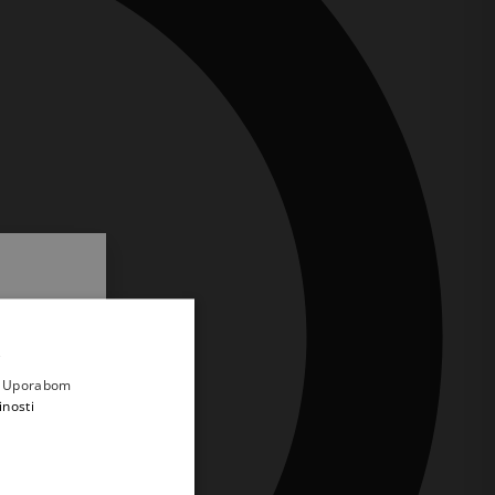
.
i prvi
e
a. Uporabom
inosti