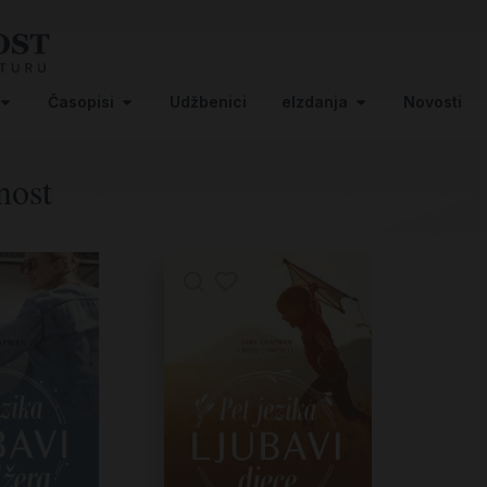
Časopisi
Udžbenici
eIzdanja
Novosti
nost