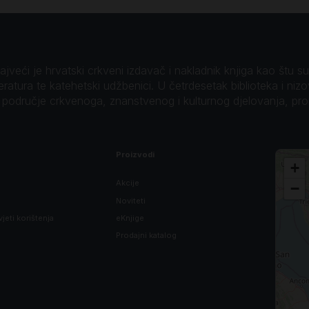
veći je hrvatski crkveni izdavač i nakladnik knjiga kao štu su B
teratura te katehetski udžbenici. U četrdesetak biblioteka i niz
o područje crkvenoga, znanstvenog i kulturnog djelovanja, pr
Proizvodi
+
Akcije
−
Noviteti
vjeti korištenja
eKnjige
Prodajni katalog