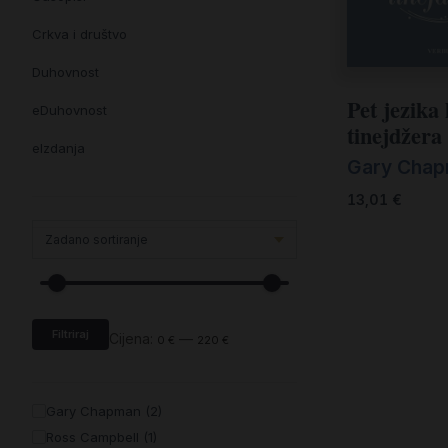
Crkva i društvo
Duhovnost
Pet jezika 
eDuhovnost
tinejdžera
eIzdanja
Gary Cha
eKnjiževnost
13,01
€
Enciklopedija i posebna izdanja
Enciklopedije i posebna izdanja
eTeologija i povijest
Filtriraj
Knjiga svima i svuda
Cijena:
—
0 €
220 €
Knjige drugih nakladnika
Gary Chapman (2)
Književnost
Ross Campbell (1)