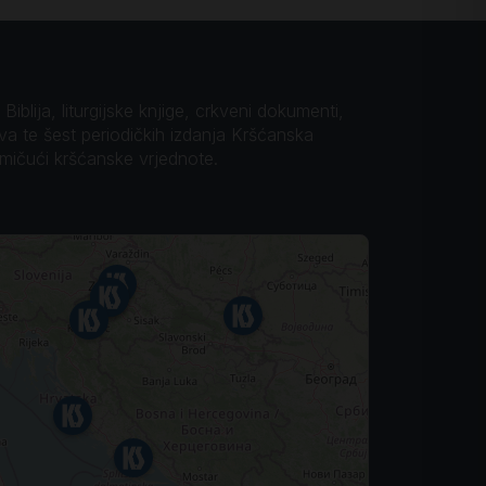
iblija, liturgijske knjige, crkveni dokumenti,
ova te šest periodičkih izdanja Kršćanska
omičući kršćanske vrjednote.