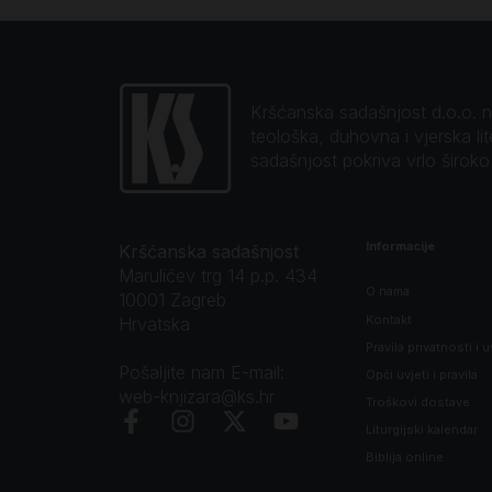
Kršćanska sadašnjost d.o.o. naj
teološka, duhovna i vjerska li
sadašnjost pokriva vrlo širok
Informacije
Kršćanska sadašnjost
Marulićev trg 14 p.p. 434
O nama
10001 Zagreb
Kontakt
Hrvatska
Pravila privatnosti i u
Pošaljite nam E-mail:
Opći uvjeti i pravila
web-knjizara@ks.hr
Troškovi dostave
Liturgijski kalendar
Biblija online