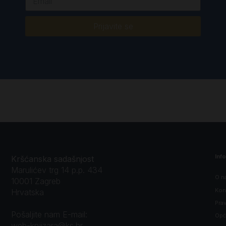
Prijavite se
Inf
Kršćanska sadašnjost
Marulićev trg 14 p.p. 434
O n
10001 Zagreb
Kon
Hrvatska
Prav
Pošaljite nam E-mail:
Opći
web-knjizara@ks.hr