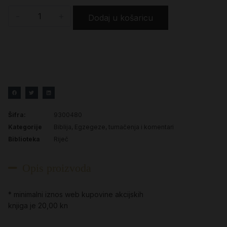
-
+
Dodaj u košaricu
Šifra:
9300480
Kategorije
Biblija
,
Egzegeze, tumačenja i komentari
Biblioteka
Riječ
Opis proizvoda
* minimalni iznos web kupovine akcijskih
knjiga je 20,00 kn