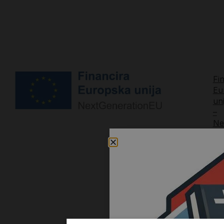
Fi
Eu
uni
–
Ne
Dig
tra
i
ja
ko
iz
knj