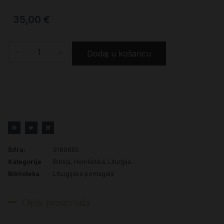
35,00
€
-
+
Dodaj u košaricu
Šifra:
9180650
Kategorije
Biblija
,
Homiletika
,
Liturgija
Biblioteka
Liturgijska pomagala
Opis proizvoda