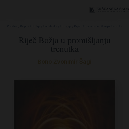
Početna
/
Knjige
/
Biblija
/
Homiletika
/
Liturgija
/ Riječ Božja u promišljanju trenutka
Riječ Božja u promišljanju
trenutka
Bono Zvonimir Šagi