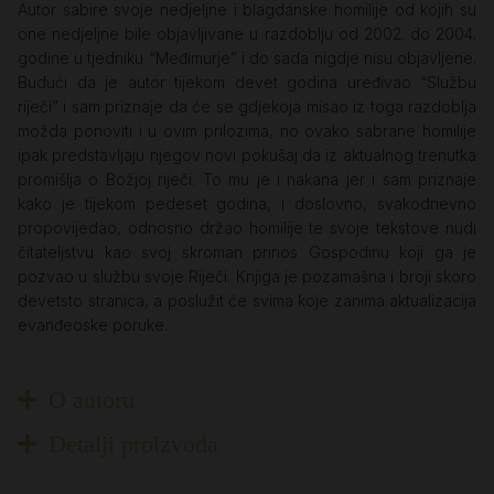
Autor sabire svoje nedjeljne i blagdanske homilije od kojih su
one nedjeljne bile objavljivane u razdoblju od 2002. do 2004.
godine u tjedniku “Međimurje” i do sada nigdje nisu objavljene.
Budući da je autor tijekom devet godina uređivao “Službu
riječi” i sam priznaje da će se gdjekoja misao iz toga razdoblja
možda ponoviti i u ovim prilozima, no ovako sabrane homilije
ipak predstavljaju njegov novi pokušaj da iz aktualnog trenutka
promišlja o Božjoj riječi. To mu je i nakana jer i sam priznaje
kako je tijekom pedeset godina, i doslovno, svakodnevno
propovijedao, odnosno držao homilije te svoje tekstove nudi
čitateljstvu kao svoj skroman prinos Gospodinu koji ga je
pozvao u službu svoje Riječi. Knjiga je pozamašna i broji skoro
devetsto stranica, a poslužit će svima koje zanima aktualizacija
evanđeoske poruke.
O autoru
Detalji proizvoda