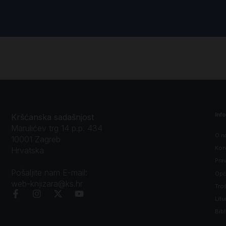
Inf
Kršćanska sadašnjost
Marulićev trg 14 p.p. 434
O n
10001 Zagreb
Kon
Hrvatska
Prav
Pošaljite nam E-mail:
Opći
web-knjizara@ks.hr
Tro
Litu
Bibl