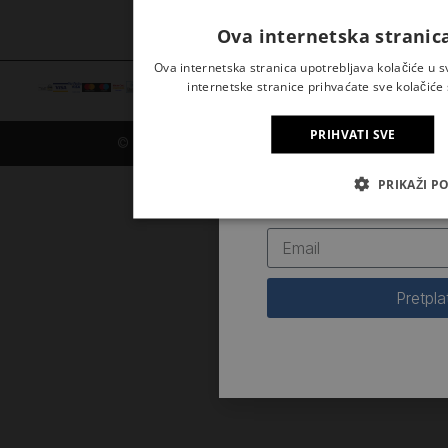
Ova internetska stranica
Ova internetska stranica upotrebljava kolačiće u 
internetske stranice prihvaćate sve kolačiće 
PRIHVATI SVE
© 2026. Kršćanska sadašnjost
Prijavite se na naš newsle
PRIKAŽI P
novosti iz Kršćanske sad
Pretpla