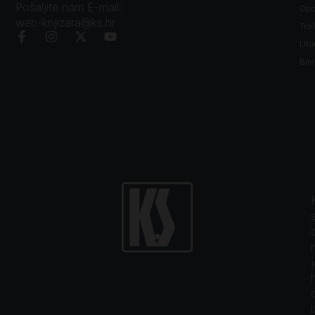
Pošaljite nam E-mail:
Opći
web-knjizara@ks.hr
Tro
Litu
Bibl