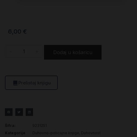
6,00
€
-
+
Dodaj u košaricu
Prelistaj knjigu
Šifra:
9231251
Kategorije
Duhovno-poticajne knjige
,
Duhovnost