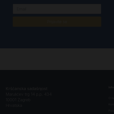
Prijavite se
Inf
Kršćanska sadašnjost
Marulićev trg 14 p.p. 434
O n
10001 Zagreb
Kon
Hrvatska
Prav