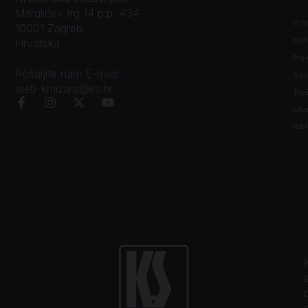
Marulićev trg 14 p.p. 434
O n
10001 Zagreb
Kon
Hrvatska
Prav
Pošaljite nam E-mail:
Opći
web-knjizara@ks.hr
Tro
Litu
Bibl