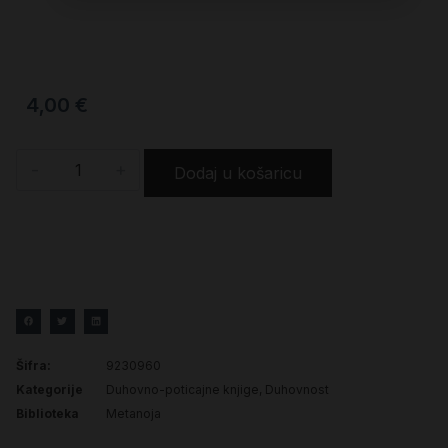
4,00
€
-
+
Dodaj u košaricu
Šifra:
9230960
Kategorije
Duhovno-poticajne knjige
,
Duhovnost
Biblioteka
Metanoja