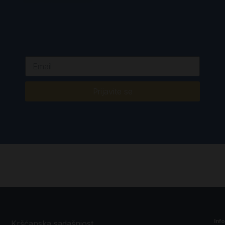
Prijavite se
Inf
Kršćanska sadašnjost