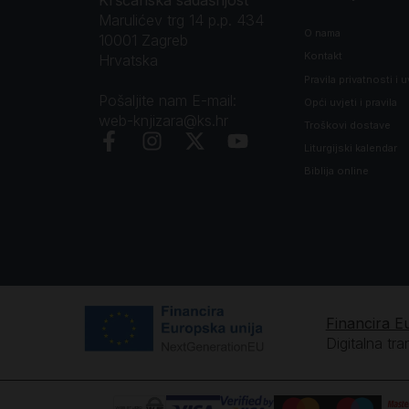
Marulićev trg 14 p.p. 434
O nama
10001 Zagreb
Kontakt
Hrvatska
Pravila privatnosti i u
Pošaljite nam E-mail:
Opći uvjeti i pravila
web-knjizara@ks.hr
Troškovi dostave
Liturgijski kalendar
Biblija online
Financira E
Digitalna tr