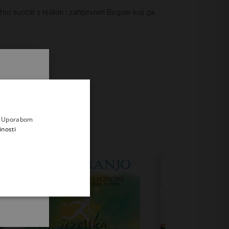
žno suočiti s teškim i zahtjevnim Bogom koji ga
.
i prvi
e
a. Uporabom
inosti