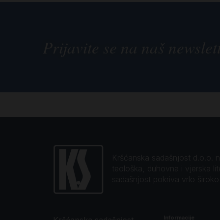
Prijavite se na naš newslet
Kršćanska sadašnjost d.o.o. naj
teološka, duhovna i vjerska li
sadašnjost pokriva vrlo širok
Informacije
Kršćanska sadašnjost