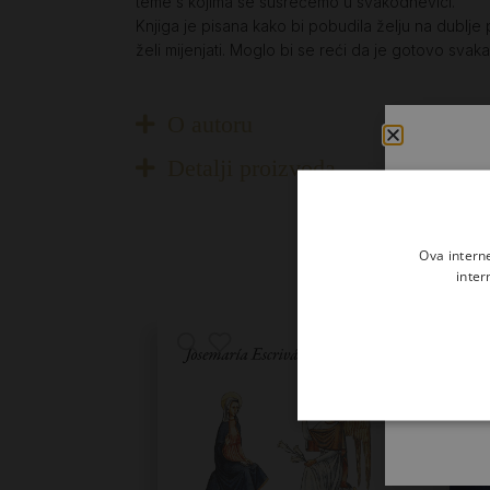
teme s kojima se susrećemo u svakodnevici.
Knjiga je pisana kako bi pobudila želju na dublje 
želi mijenjati. Moglo bi se reći da je gotovo sva
O autoru
Detalji proizvoda
Ova intern
inter