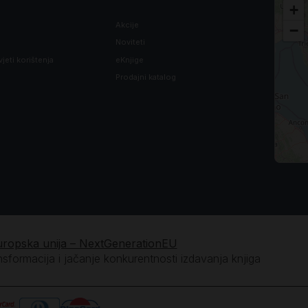
+
Akcije
−
Noviteti
vjeti korištenja
eKnjige
Prodajni katalog
uropska unija – NextGenerationEU
ansformacija i jačanje konkurentnosti izdavanja knjiga