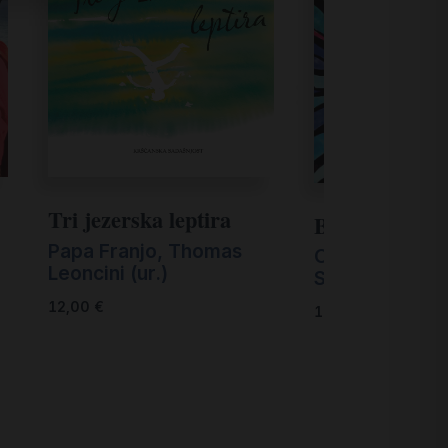
Tri jezerska leptira
Bog moje rado
Papa Franjo
,
Thomas
Odilon-Gbèno
Leoncini (ur.)
Singbo
12,00
€
18,00
€