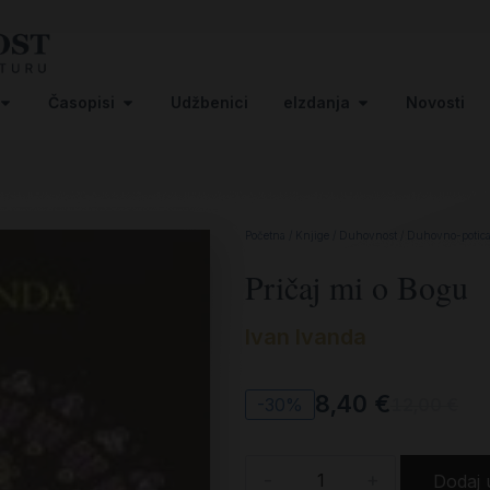
Časopisi
Udžbenici
eIzdanja
Novosti
Početna
/
Knjige
/
Duhovnost
/
Duhovno-potica
Pričaj mi o Bogu
Ivan Ivanda
8,40
€
-30%
12,00
€
-
+
Dodaj 