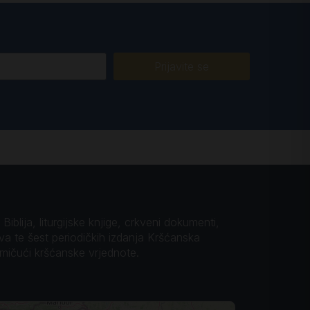
Prijavite se
iblija, liturgijske knjige, crkveni dokumenti,
ova te šest periodičkih izdanja Kršćanska
omičući kršćanske vrjednote.