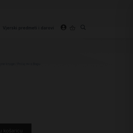
Vjerski predmeti i darovi
jne knjige
/ Pričaj mi o Bogu
u košaricu