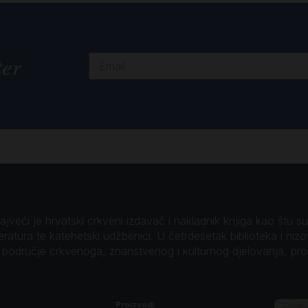
ter
veći je hrvatski crkveni izdavač i nakladnik knjiga kao štu su B
teratura te katehetski udžbenici. U četrdesetak biblioteka i niz
o područje crkvenoga, znanstvenog i kulturnog djelovanja, pr
Proizvodi