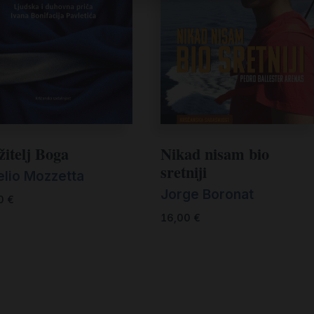
žitelj Boga
Nikad nisam bio
sretniji
elio Mozzetta
Jorge Boronat
00
€
16,00
€