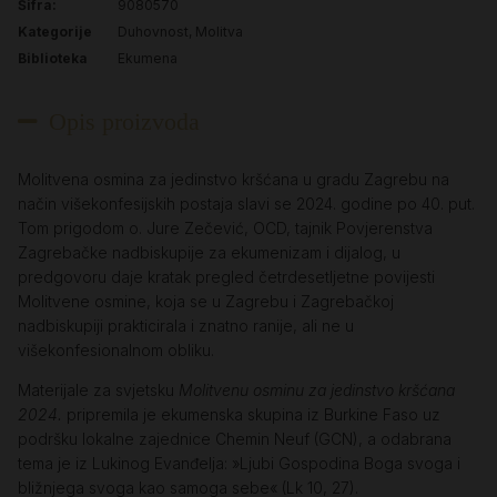
Šifra:
9080570
Kategorije
Duhovnost
,
Molitva
Biblioteka
Ekumena
Opis proizvoda
Molitvena osmina za jedinstvo kršćana u gradu Zagrebu na
način višekonfesijskih postaja slavi se 2024. godine po 40. put.
Tom prigodom o. Jure Zečević, OCD, tajnik Povjerenstva
Zagrebačke nadbiskupije za ekumenizam i dijalog, u
predgovoru daje kratak pregled četrdesetljetne povijesti
Molitvene osmine, koja se u Zagrebu i Zagrebačkoj
nadbiskupiji prakticirala i znatno ranije, ali ne u
višekonfesionalnom obliku.
Materijale za svjetsku
Molitvenu osminu za jedinstvo kršćana
2024.
pripremila je ekumenska skupina iz Burkine Faso uz
podršku lokalne zajednice Chemin Neuf (GCN), a odabrana
tema je iz Lukinog Evanđelja: »Ljubi Gospodina Boga svoga i
bližnjega svoga kao samoga sebe« (Lk 10, 27).