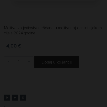
Molitva za jedinstvo kršćana u molitvenoj osmini tijekom
cijele 2024.godine
4,00
€
-
+
Dodaj u košaricu