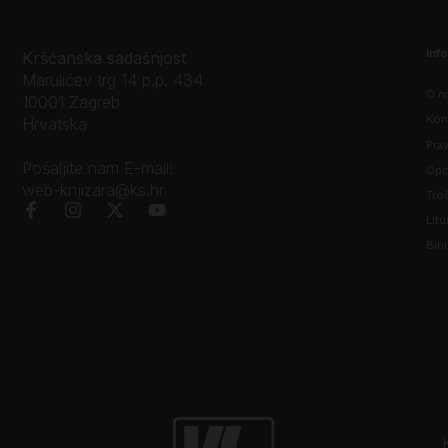
Inf
Kršćanska sadašnjost
Marulićev trg 14 p.p. 434
O n
10001 Zagreb
Kon
Hrvatska
Prav
Pošaljite nam E-mail:
Opći
web-knjizara@ks.hr
Tro
Litu
Bibl