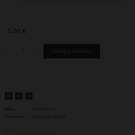
5,00
€
-
+
Dodaj u košaricu
Šifra:
9080580***
Kategorije
Duhovnost
,
Molitva
Opis proizvoda