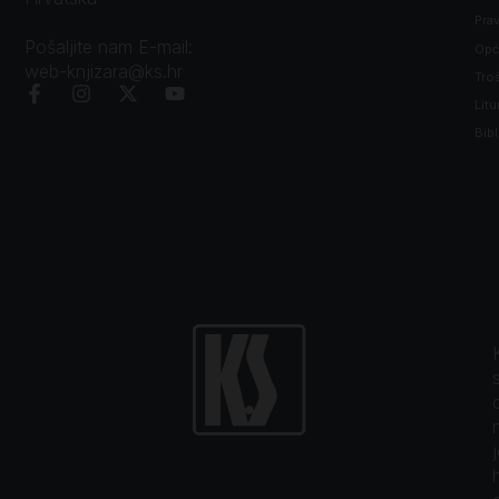
Prav
Pošaljite nam E-mail:
Opći
web-knjizara@ks.hr
Tro
Litu
Bibl