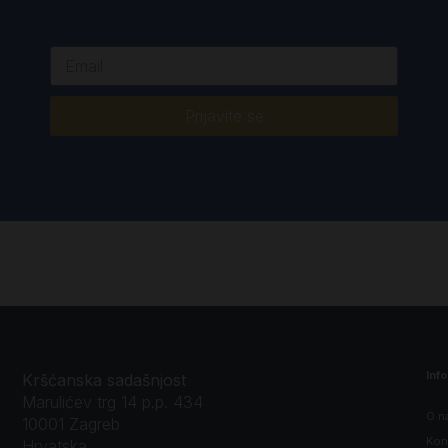
Prijavite se
Inf
Kršćanska sadašnjost
Marulićev trg 14 p.p. 434
O n
10001 Zagreb
Kon
Hrvatska