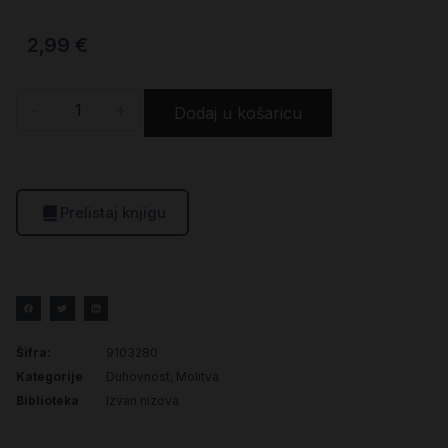
2,99
€
-
+
Dodaj u košaricu
Prelistaj knjigu
Šifra:
9103280
Kategorije
Duhovnost
,
Molitva
Biblioteka
Izvan nizova