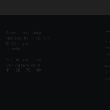
Inf
Kršćanska sadašnjost
Marulićev trg 14 p.p. 434
O n
10001 Zagreb
Kon
Hrvatska
Prav
Pošaljite nam E-mail:
Opći
web-knjizara@ks.hr
Tro
Litu
Bibl