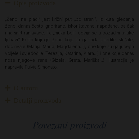
Opis proizvoda
„Ženo, ne plači“ jest križni put „po strani“, iz kuta gledanja
žene, danas često ignorirane, iskorištavane, napadane, pa čak
i na smrt ranjavane. Ta „muka boli“ odvija se u pozadini „muke
ljubavi“ Krista koji grli žene koje su ga tada slijedile, slušale,
dodirivale (Marija, Marta, Magdalena…), one koje su ga jučegh
voljele i svjedočile (Terezija, Katarina, Klara…) i one koje danas
nose njegove rane (Gizela, Greta, Mariška…). Ilustracije je
napravila Fulvia Simonato.
O autoru
Detalji proizvoda
Povezani proizvodi