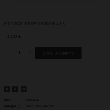
Molitva za jedinstvo kršćana 2017.
3,50
€
-
+
Dodaj u košaricu
Šifra:
9080410
Kategorije
Duhovnost
,
Molitva