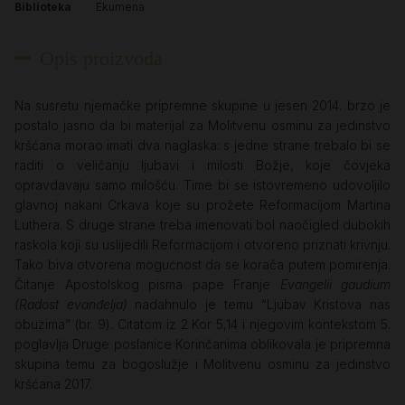
Biblioteka
Ekumena
Opis proizvoda
Na susretu njemačke pripremne skupine u jesen 2014. brzo je
postalo jasno da bi materijal za Molitvenu osminu za jedinstvo
kršćana morao imati dva naglaska: s jedne strane trebalo bi se
raditi o veličanju ljubavi i milosti Božje, koje čovjeka
opravdavaju samo milošću. Time bi se istovremeno udovoljilo
glavnoj nakani Crkava koje su prožete Reformacijom Martina
Luthera. S druge strane treba imenovati bol naočigled dubokih
raskola koji su uslijedili Reformacijom i otvoreno priznati krivnju.
Tako biva otvorena mogućnost da se korača putem pomirenja.
Čitanje Apostolskog pisma pape Franje
Evangelii gaudium
(Radost evanđelja)
nadahnulo je temu “Ljubav Kristova nas
obuzima” (br. 9). Citatom iz 2 Kor 5,14 i njegovim kontekstom 5.
poglavlja Druge poslanice Korinčanima oblikovala je pripremna
skupina temu za bogoslužje i Molitvenu osminu za jedinstvo
kršćana 2017.