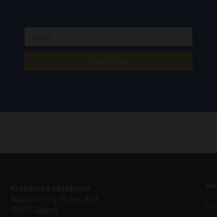
Prijavite se
Inf
Kršćanska sadašnjost
Marulićev trg 14 p.p. 434
O n
10001 Zagreb