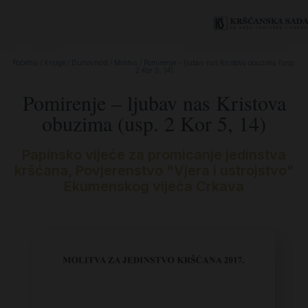
Početna
/
Knjige
/
Duhovnost
/
Molitva
/ Pomirenje – ljubav nas Kristova obuzima (usp.
2 Kor 5, 14)
Pomirenje – ljubav nas Kristova
obuzima (usp. 2 Kor 5, 14)
Papinsko vijeće za promicanje jedinstva
kršćana, Povjerenstvo "Vjera i ustrojstvo"
Ekumenskog vijeća Crkava