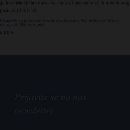
Jedno tijelo i jedan duh – kao što ste i pozvani na jednu nadu svog
poziva! (Ef 4,1-13)
Dikasterij za promicanje jedinstva kršćana
,
Povjerenstvo "Vjera i
ustrojstvo" Ekum. vijeća
5,00
€
Prijavite se na naš
newsletter