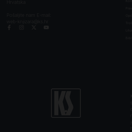
Kon
Hrvatska
Prav
Pošaljite nam E-mail:
Opći
web-knjizara@ks.hr
Tro
Litu
Bibl