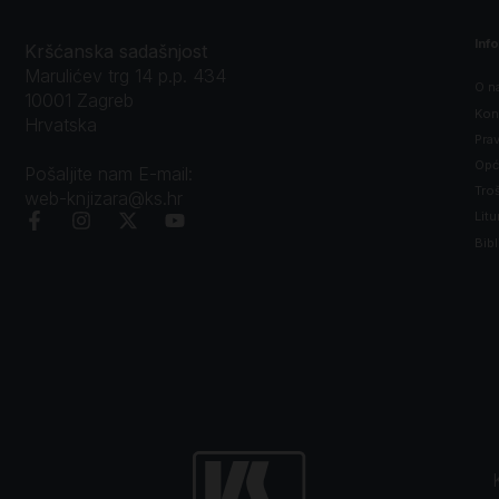
Inf
Kršćanska sadašnjost
Marulićev trg 14 p.p. 434
O n
10001 Zagreb
Kon
Hrvatska
Prav
Opći
Pošaljite nam E-mail:
Tro
web-knjizara@ks.hr
Litu
Bibl