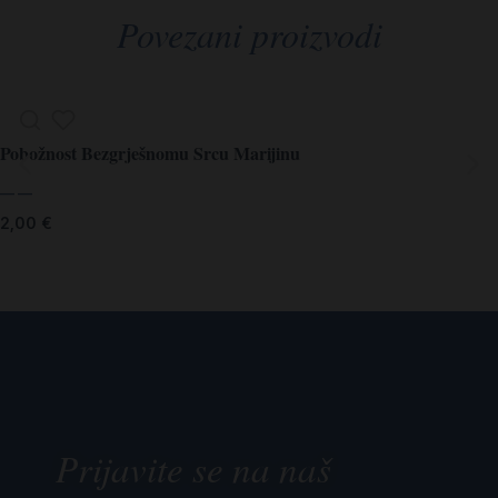
Povezani proizvodi
Pobožnost Bezgrješnomu Srcu Marijinu
— —
2,00
€
Prijavite se na naš