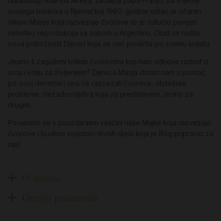
Nadbiskup Buenos Airesa, sadašnji papa Franjo, za vrijeme
svojega boravka u Njemačkoj 1980. godine ostao je očaran
slikom Marije koja razvezuje čvorove te je odlučio ponijeti
nekoliko reprodukcija sa sobom u Argentinu. Otud se rodila
nova pobožnost Djevici koja se već proširila po svemu svijetu.
Jesmo li zagušeni tolikim čvorovima koji nam odnose radost iz
srca i volju za življenjem? Djevica Marija dolazi nam u pomoć:
po ovoj devetnici ona će razvezati čvorove, obiteljske
probleme, nezadovoljstva koja joj predstavimo, jedno za
drugim.
Povjerimo se s pouzdanjem veličini naše Majke koja razvezuje
čvorove i budimo svjedoci divnih djela koja je Bog pripravio za
nas!
O autoru
Detalji proizvoda