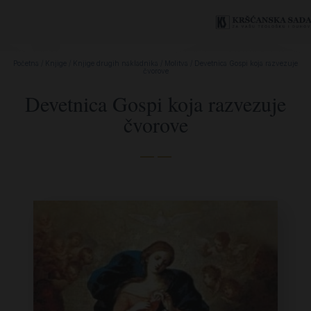
Početna
/
Knjige
/
Knjige drugih nakladnika
/
Molitva
/ Devetnica Gospi koja razvezuje
čvorove
Devetnica Gospi koja razvezuje
čvorove
— —