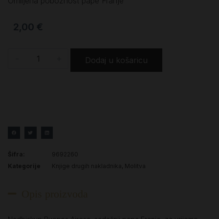
Omiljena pobožnost pape Franje
2,00
€
-
+
Dodaj u košaricu
Šifra:
9692260
Kategorije
Knjige drugih nakladnika
,
Molitva
Opis proizvoda