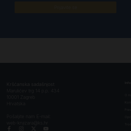
Prijavite se
Inf
Kršćanska sadašnjost
Marulićev trg 14 p.p. 434
O n
10001 Zagreb
Kon
Hrvatska
Prav
Pošaljite nam E-mail:
Opći
web-knjizara@ks.hr
Tro