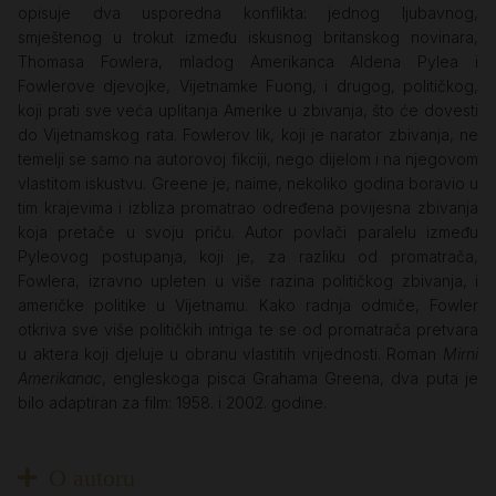
opisuje dva usporedna konflikta: jednog ljubavnog,
smještenog u trokut između iskusnog britanskog novinara,
Thomasa Fowlera, mladog Amerikanca Aldena Pylea i
Fowlerove djevojke, Vijetnamke Fuong, i drugog, političkog,
koji prati sve veća uplitanja Amerike u zbivanja, što će dovesti
do Vijetnamskog rata. Fowlerov lik, koji je narator zbivanja, ne
temelji se samo na autorovoj fikciji, nego dijelom i na njegovom
vlastitom iskustvu. Greene je, naime, nekoliko godina boravio u
tim krajevima i izbliza promatrao određena povijesna zbivanja
koja pretače u svoju priču. Autor povlači paralelu između
Pyleovog postupanja, koji je, za razliku od promatrača,
Fowlera, izravno upleten u više razina političkog zbivanja, i
američke politike u Vijetnamu. Kako radnja odmiče, Fowler
otkriva sve više političkih intriga te se od promatrača pretvara
u aktera koji djeluje u obranu vlastitih vrijednosti. Roman
Mirni
Amerikanac
, engleskoga pisca Grahama Greena, dva puta je
bilo adaptiran za film: 1958. i 2002. godine.
O autoru