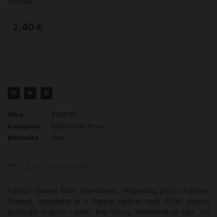
Roman
1,40
€
Šifra:
9360120
Kategorije
Književnost
,
Proza
Biblioteka
Zrno
Opis proizvoda
Radnja romana
Mirni Amerikanac
, engleskog pisca Grahama
Greena, smještena je u Sajgon tijekom ranih 50-tih godina
prošloga stoljeća i pred kraj Prvog indokineskog rata. On