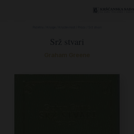
Početna
/
Knjige
/
Književnost
/
Proza
/ Srž stvari
Srž stvari
Graham Greene