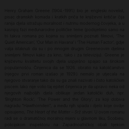
Henry Graham Greene (1904.-1991.) bio je engleski novelist,
pisac dramskih komada i kratkih priča te književni kritičar čija
ranija djela istražuju moralnost i nutrinu modernog čovjeka, a u
kasnijoj fazi međunarodne političke teme (podsjetimo samo na
tri takva romana po kojima su snimljeni poznati filmovi, ‘The
Quiet American’, ‘Our Man in Havana’ i ‘The Human Factor’, gdje
valja istaknuti da su i po mnogim drugim Greeneovim djelima
snimljeni filmovi kako za kino, tako i za televiziju). Greene je
književnu kvalitetu svojih djela uspješno spajao sa širokom
popularnošću. Činjenica da se 1926. obratio na katoličanstvo
(njegov prvi roman izašao je 1929.) nemalo je utjecala na
njegovo stvaranje tako da su ga znali nazivati i čisto katoličkim
piscem. Iako nije volio taj epitet činjenica je da upravo neka od
njegovih najboljih djela oblikuje jedan katolički duh, npr.
‘Brighton Rock’, ‘The Power and the Glory’, za koji dobiva
nagradu “Hawthornden”, a među njih spada i djelo koje ovdje
opisujemo,
The Heart of the
Matter
–
Srž stvari
. U ovom romanu
radi se o dramatičnoj moralnoj mijeni u glavnom liku, Scobieu,
policijskom inspektoru na Zapadnoafričkoj obali tijekom