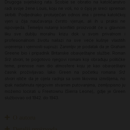
Drugoga svjetskog rata. Scobie se obratio na katoličanstvo
radi svoje žene Louis, koju ne voli, no o čijoj je sreći spreman
skrbiti. Podjednako proturječan odnos ima i prema katoličkoj
vjeri u čija naučavanja čvrsto vjeruje, ali ih u praksi ne
ispovijeda. Temeljni nutarnji konflikti proizvodit će u glavnom
liku sve dublju moralnu krizu dok u svom privatnom i
profesionalnom životu nailazi na sve veće kušnje vlastitih
uvjerenja i vjernosti supruzi. Zanimljiv je podatak da je Graham
Greene bio i pripadnik Britanske obavještajne službe. Roman
Srž stvari
, te pogotovo njegovi romani koji obrađuju političke
teme, prenose nam dio atmosfere koju je kao obavještajni
časnik proživljavao. Iako Green na početku romana
Srž
stvari
ističe da je cijela radnja sa svim likovima izmišljena, no
ipak nadahnuta njegovim stvarnim putovanjima, zemljopisno ju
možemo locirati u Freetownu (Sierra Leone), gdje je Green
službovao od 1942. do 1943.
O autoru
Detalji proizvoda