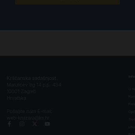
Inf
Kršćanska sadašnjost
Marulićev trg 14 p.p. 434
O n
10001 Zagreb
Kon
Hrvatska
Prav
Pošaljite nam E-mail:
Opći
web-knjizara@ks.hr
Tro
Litu
Bibl