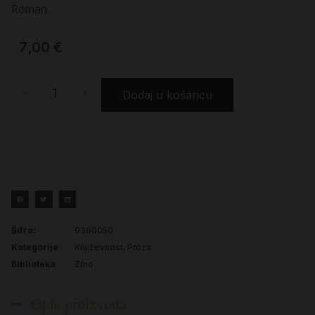
Roman
7,00
€
-
+
Dodaj u košaricu
Šifra:
9360050
Kategorije
Književnost
,
Proza
Biblioteka
Zrno
Opis proizvoda