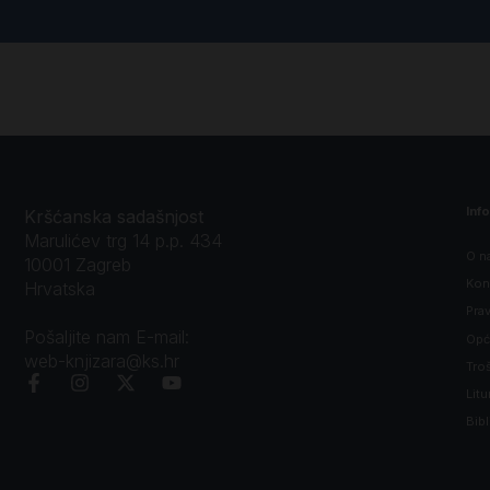
Inf
Kršćanska sadašnjost
Marulićev trg 14 p.p. 434
O n
10001 Zagreb
Kon
Hrvatska
Prav
Pošaljite nam E-mail:
Opći
web-knjizara@ks.hr
Tro
Litu
Bibl