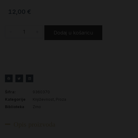
12,00
€
-
+
Dodaj u košaricu
Šifra:
9360370
Kategorije
Književnost
,
Proza
Biblioteka
Zrno
Opis proizvoda