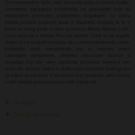
Ovo romaneskno djelo, koje žanrovski spaja povijesnu maštu i
suvremenu egzegezu, predstavlja niz pripovijetki koje su
međusobno povezane prijelomnim događajem za čitavu
ljudsku povijest: pojavom Isusa iz Nazareta. Događaj je to o
kojem su mnogi pisali, a samo su tekstovi Marka, Mateja, Luke i
Ivana sačuvani u kanonu Novoga zavjeta. Ostali su se izgubili.
Jedan je od mogućih scenarija da u nekom palimpsestu, dakle,
podtekstu starih manuskripata koji su napisani preko
sastrugane pergamene, otkrijemo nepoznate stranice o
događaju koji nije samo najvažnija povijesna činjenica već
nešto što duboko zadire u oblikovanje osobnosti svakoga tko
se odluči za put duha. A tim putem, kroz parabole, autor nastoji
voditi čitatelja prema razinama viših vrijednosti.
O autoru
Detalji proizvoda