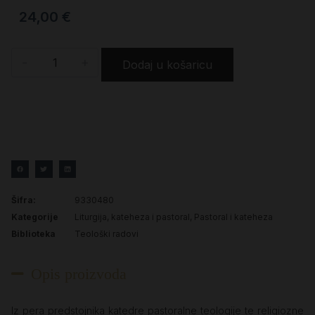
24,00
€
-
+
Dodaj u košaricu
Šifra:
9330480
Kategorije
Liturgija, kateheza i pastoral
,
Pastoral i kateheza
Biblioteka
Teološki radovi
Opis proizvoda
Iz pera predstojnika katedre pastoralne teologije te religiozne