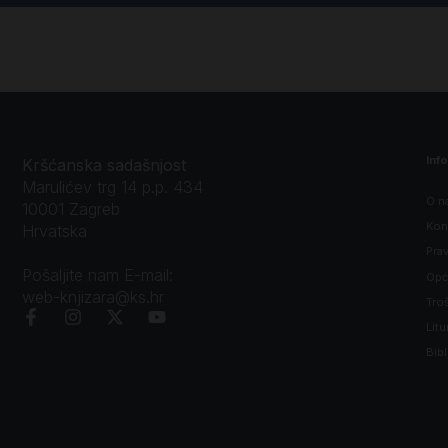
Inf
Kršćanska sadašnjost
Marulićev trg 14 p.p. 434
O n
10001 Zagreb
Kon
Hrvatska
Prav
Pošaljite nam E-mail:
Opći
web-knjizara@ks.hr
Tro
Litu
Bibl