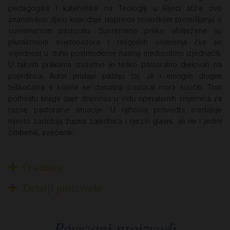
pedagogike i katehetike na Teologiji u Rijeci stiže ovo
znanstveno djelo koje daje doprinos teološkom promišljanju o
suvremenom pastoralu. Suvremene prilike obilježene su
pluralizmom svjetonazora i religijskih uvjerenja čija se
vrijednost u duhu postmoderne nastoji međusobno izjednačiti.
U takvim prilikama izuzetno je teško pastoralno djelovati na
pojedinca. Autor pridaje pažnju toj, ali i mnogim drugim
teškoćama s kojima se današnji pastoral mora suočiti. Tom
pothvatu knjiga daje doprinos u vidu operativnih smjernica za
razne pastoralne situacije. U njihovoj provedbi središnje
mjesto zadobija župna zajednica i njezin glavni, ali ne i jedini
čimbenik, svećenik.
O autoru
Detalji proizvoda
Povezani proizvodi