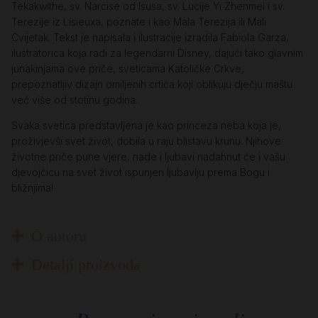
Tekakwithe, sv. Narcise od Isusa, sv. Lucije Yi Zhenmei i sv.
Terezije iz Lisieuxa, poznate i kao Mala Terezija ili Mali
Cvijetak. Tekst je napisala i ilustracije izradila Fabiola Garza,
ilustratorica koja radi za legendarni Disney, dajući tako glavnim
junakinjama ove priče, sveticama Katoličke Crkve,
prepoznatljiv dizajn omiljenih crtića koji oblikuju dječju maštu
već više od stotinu godina.
Svaka svetica predstavljena je kao princeza neba koja je,
proživjevši svet život, dobila u raju blistavu krunu. Njihove
životne priče pune vjere, nade i ljubavi nadahnut će i vašu
djevojčicu na svet život ispunjen ljubavlju prema Bogu i
bližnjima!
O autoru
Detalji proizvoda