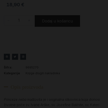
18,90
€
-
+
Dodaj u košaricu
Šifra:
9695270
Kategorije
Knjige drugih nakladnika
Opis proizvoda
Princeze neba
maštovita je i originalna slikovnica koja donosi
životne priče sv. Ivane Arške, sv. Jozefine Bakhite, sv. Kateri