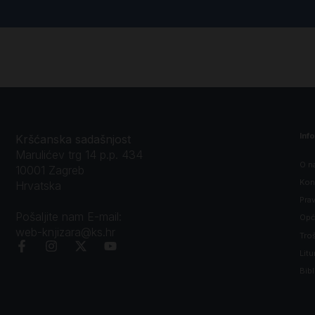
Inf
Kršćanska sadašnjost
Marulićev trg 14 p.p. 434
O n
10001 Zagreb
Kon
Hrvatska
Prav
Pošaljite nam E-mail:
Opći
web-knjizara@ks.hr
Tro
Litu
Bibl