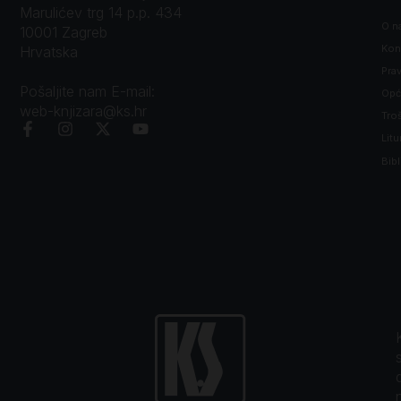
Marulićev trg 14 p.p. 434
O n
10001 Zagreb
Kon
Hrvatska
Prav
Pošaljite nam E-mail:
Opći
web-knjizara@ks.hr
Tro
Litu
Bibl