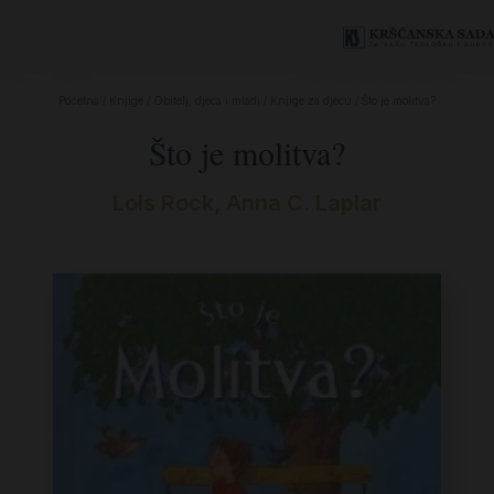
Početna
/
Knjige
/
Obitelj, djeca i mladi
/
Knjige za djecu
/ Što je molitva?
Što je molitva?
Lois Rock, Anna C. Laplar