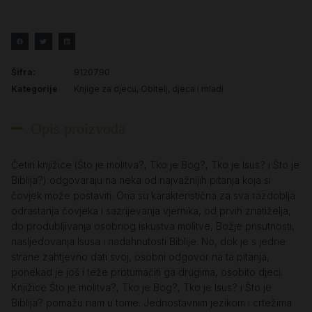
Šifra:
9120790
Kategorije
Knjige za djecu
,
Obitelj, djeca i mladi
Opis proizvoda
Četiri knjižice (Što je molitva?, Tko je Bog?, Tko je Isus? i Što je
Biblija?) odgovaraju na neka od najvažnijih pitanja koja si
čovjek može postaviti. Ona su karakteristična za sva razdoblja
odrastanja čovjeka i sazrijevanja vjernika, od prvih znatiželja,
do produbljivanja osobnog iskustva molitve, Božje prisutnosti,
nasljedovanja Isusa i nadahnutosti Biblije. No, dok je s jedne
strane zahtjevno dati svoj, osobni odgovor na ta pitanja,
ponekad je još i teže protumačiti ga drugima, osobito djeci.
Knjižice Što je molitva?, Tko je Bog?, Tko je Isus? i Što je
Biblija? pomažu nam u tome. Jednostavnim jezikom i crtežima