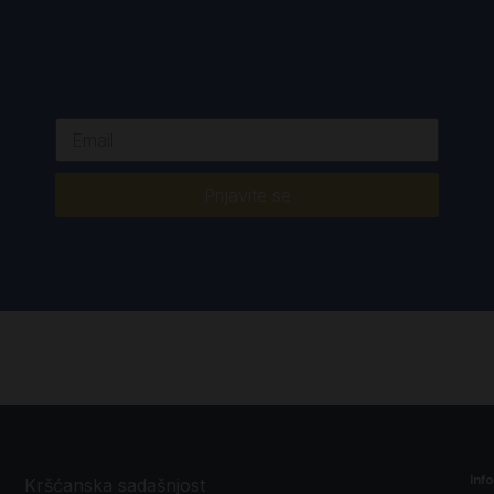
Prijavite se
Inf
Kršćanska sadašnjost