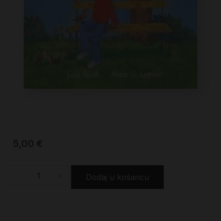
5,00
€
-
+
Dodaj u košaricu