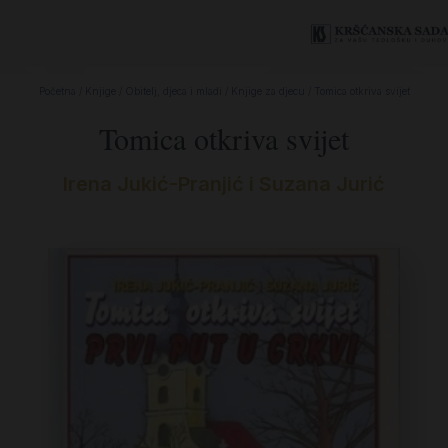
Početna
/
Knjige
/
Obitelj, djeca i mladi
/
Knjige za djecu
/ Tomica otkriva svijet
Tomica otkriva svijet
Irena Jukić-Pranjić i Suzana Jurić