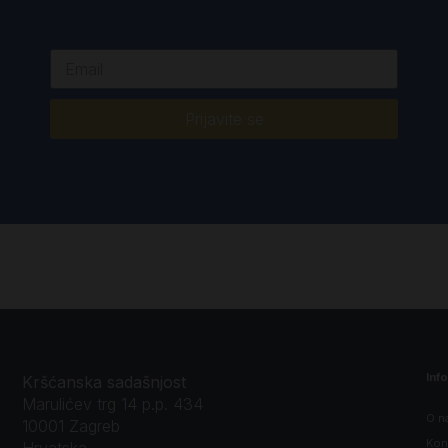
Prijavite se
Inf
Kršćanska sadašnjost
Marulićev trg 14 p.p. 434
O n
10001 Zagreb
Kon
Hrvatska