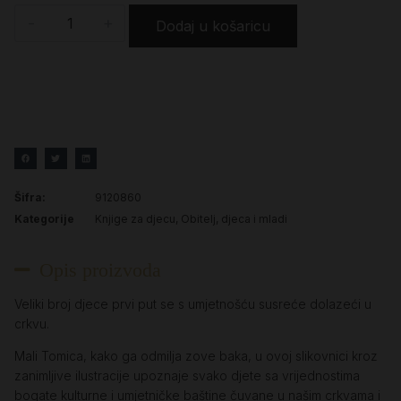
-
+
Dodaj u košaricu
Šifra:
9120860
Kategorije
Knjige za djecu
,
Obitelj, djeca i mladi
Opis proizvoda
Veliki broj djece prvi put se s umjetnošću susreće dolazeći u
crkvu.
Mali Tomica, kako ga odmilja zove baka, u ovoj slikovnici kroz
zanimljive ilustracije upoznaje svako djete sa vrijednostima
bogate kulturne i umjetničke baštine čuvane u našim crkvama i