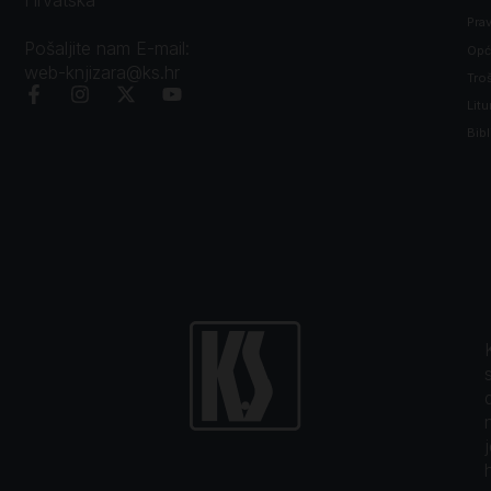
Prav
Pošaljite nam E-mail:
Opći
web-knjizara@ks.hr
Tro
Litu
Bibl