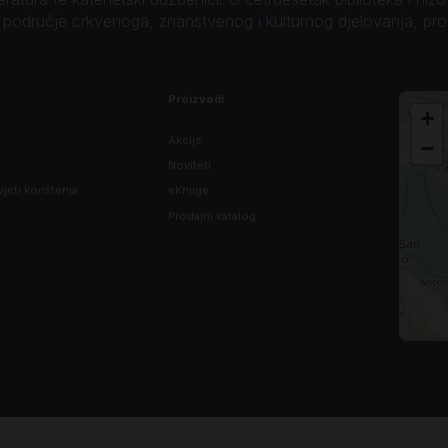
o područje crkvenoga, znanstvenog i kulturnog djelovanja, pr
Proizvodi
+
Akcije
−
Noviteti
vjeti korištenja
eKnjige
Prodajni katalog