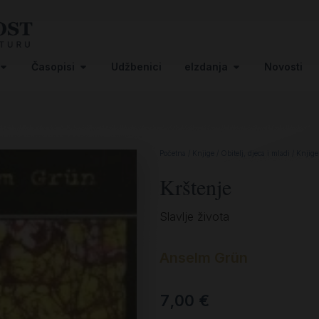
Časopisi
Udžbenici
eIzdanja
Novosti
Početna
/
Knjige
/
Obitelj, djeca i mladi
/
Knjige
Krštenje
Slavlje života
Anselm Grün
7,00
€