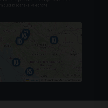
omičući kršćanske vrjednote.
Leaflet
|
© OpenStreetMap contributors