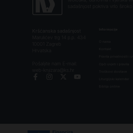
sadašnjost pokriva vrlo širok
Informacije
Kršćanska sadašnjost
Marulićev trg 14 p.p. 434
O nama
10001 Zagreb
Kontakt
Hrvatska
Pravila privatnosti i u
Pošaljite nam E-mail:
Opći uvjeti i pravila
web-knjizara@ks.hr
Troškovi dostave
Liturgijski kalendar
Biblija online