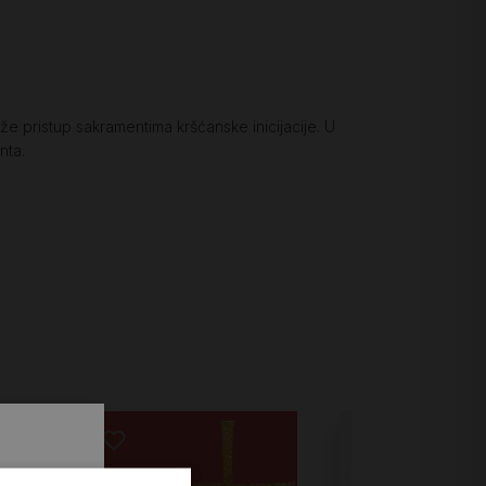
aže pristup sakramentima kršćanske inicijacije. U
nta.