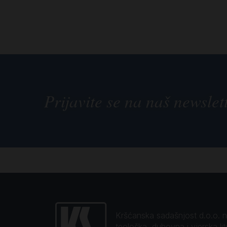
Prijavite se na naš newslet
Kršćanska sadašnjost d.o.o. naj
teološka, duhovna i vjerska li