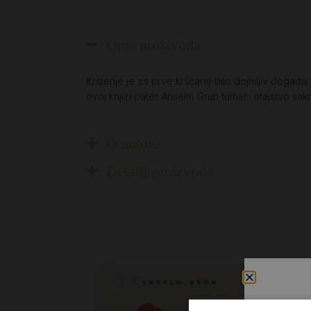
Opis proizvoda
Krštenje je za prve kršćane bilo dojmljiv događaj 
ovoj knjizi pater Anselm Grün tumači otajstvo sak
O autoru
Detalji proizvoda