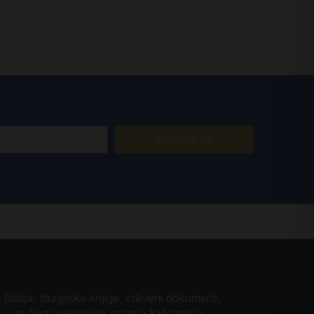
Prijavite se
iblija, liturgijske knjige, crkveni dokumenti,
ova te šest periodičkih izdanja Kršćanska