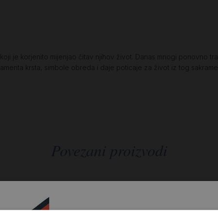
koji je korjenito mijenjao čitav njihov život. Danas mnogi ponovno tr
ramenta krsta, simbole obreda i daje poticaje za život iz tog sakrame
Povezani proizvodi