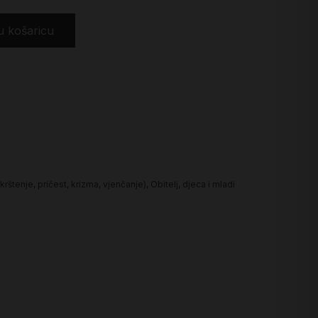
u košaricu
rštenje, pričest, krizma, vjenčanje)
,
Obitelj, djeca i mladi