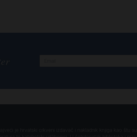
ter
veći je hrvatski crkveni izdavač i nakladnik knjiga kao štu su B
teratura te katehetski udžbenici. U četrdesetak biblioteka i niz