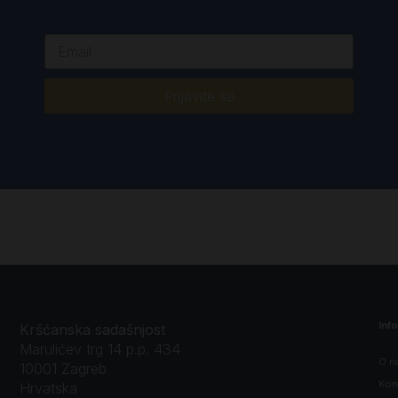
Prijavite se
Inf
Kršćanska sadašnjost
Marulićev trg 14 p.p. 434
O n
10001 Zagreb
Kon
Hrvatska