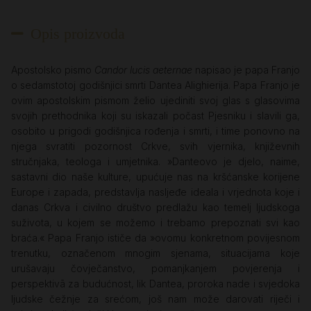
Opis proizvoda
Apostolsko pismo
Candor lucis aeternae
napisao je papa Franjo
o sedamstotoj godišnjici smrti Dantea Alighierija. Papa Franjo je
ovim apostolskim pismom želio ujediniti svoj glas s glasovima
svojih prethodnika koji su iskazali počast Pjesniku i slavili ga,
osobito u prigodi godišnjica rođenja i smrti, i time ponovno na
njega svratiti pozornost Crkve, svih vjernika, književnih
stručnjaka, teologa i umjetnika. »Danteovo je djelo, naime,
sastavni dio naše kulture, upućuje nas na kršćanske korijene
Europe i zapada, predstavlja nasljeđe ideala i vrjednota koje i
danas Crkva i civilno društvo predlažu kao temelj ljudskoga
suživota, u kojem se možemo i trebamo prepoznati svi kao
braća.« Papa Franjo ističe da »ovomu konkretnom povijesnom
trenutku, označenom mnogim sjenama, situacijama koje
urušavaju čovječanstvo, pomanjkanjem povjerenja i
perspektivā za budućnost, lik Dantea, proroka nade i svjedoka
ljudske čežnje za srećom, još nam može darovati riječi i