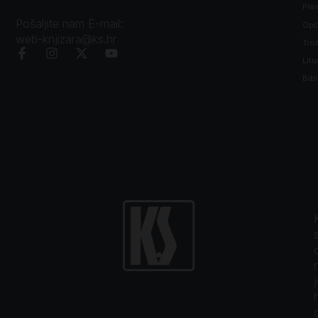
Prav
Pošaljite nam E-mail:
Opći
web-knjizara@ks.hr
Tro
Litu
Bibl