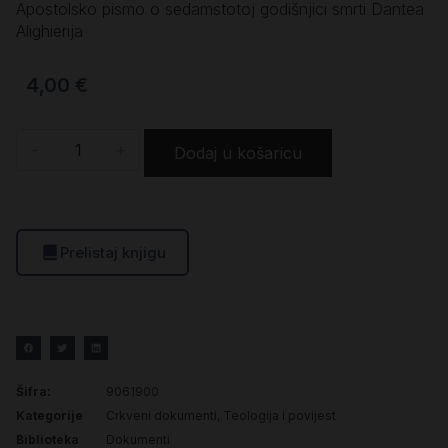
Apostolsko pismo o sedamstotoj godišnjici smrti Dantea
Alighierija
4,00
€
-
+
Dodaj u košaricu
Prelistaj knjigu
Šifra:
9061900
Kategorije
Crkveni dokumenti
,
Teologija i povijest
Biblioteka
Dokumenti