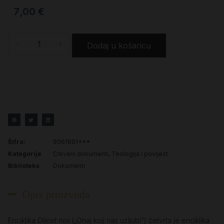
7,00
€
-
+
Dodaj u košaricu
Šifra:
9061991***
Kategorije
Crkveni dokumenti
,
Teologija i povijest
Biblioteka
Dokumenti
Opis proizvoda
Enciklika
Dilexit nos
(„Onaj koji nas uzljubi“) četvrta je enciklika