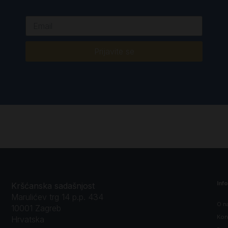
Prijavite se
Inf
Kršćanska sadašnjost
Marulićev trg 14 p.p. 434
O n
10001 Zagreb
Kon
Hrvatska