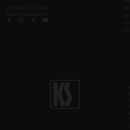
Prav
Pošaljite nam E-mail:
Opći
web-knjizara@ks.hr
Tro
Litu
Bibl