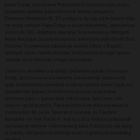
pape Franje, posvećena Presvetom Srcu Isusovu kao izrazu
božanske i ljudske ljubavi Kristove. Naslov preuzet iz
Poslanice Rimljanima (8, 37) podsjeća da nas od te ljubavi ništa
ne može rastaviti. Papa Franjo u ovom dokumentu, objavljenom
u povodu 350. obljetnice ukazanja Srca Isusova sv. Margariti
Mariji Alacoque, poziva na obnovu autentične pobožnosti Srcu
Kristovu. U svijetu koji zaboravlja osobni odnos s Bogom,
nježnost vjere i radost služenja, Srce Isusovo postaje mjesto
susreta, izvor milosrđa i snaga za poslanje.
Dilexit nos
, enciklika o ljudskoj i božanskoj ljubavi Srca Isusa
Krista, upozorava na suvremeno osiromašenje duhovnosti,
gdje se kršćanstvo ponekad svodi na vanjske forme i gubi srž
evanđeoske ljubavi. Srce Kristovo poziva na povratak
izvornom žaru — ljubavi koja vidi čovjeka, liječi rane, ruši
zidove i gradi bratstvo. Papa podsjeća na duhovna iskustva
svetaca kao što su sv. Terezija iz Lisieuxa, sv. Faustina
Kowalska i sv. Ivan Pavao II., koji su u Srcu Isusovu prepoznali
put nutarnje obnove i misionarskog žara. Pobožnost nije bijeg
iz svijeta, već poziv na služenje braći i izgradnju pravednijeg
društva.