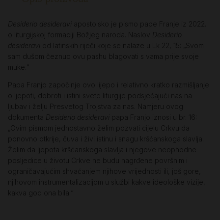
Desiderio desideravi
apostolsko je pismo pape Franje iz 2022.
o liturgijskoj formaciji Božjeg naroda. Naslov
Desiderio
desideravi
od latinskih riječi koje se nalaze u Lk 22, 15: „Svom
sam dušom čeznuo ovu pashu blagovati s vama prije svoje
muke.“
Papa Franjo započinje ovo lijepo i relativno kratko razmišljanje
o ljepoti, dobroti i istini svete liturgije podsjećajući nas na
ljubav i želju Presvetog Trojstva za nas. Namjeru ovog
dokumenta
Desiderio desideravi
papa Franjo iznosi u br. 16:
„Ovim pismom jednostavno želim pozvati cijelu Crkvu da
ponovno otkrije, čuva i živi istinu i snagu kršćanskoga slavlja.
Želim da ljepota kršćanskoga slavlja i njegove neophodne
posljedice u životu Crkve ne budu nagrđene površnim i
ograničavajućim shvaćanjem njihove vrijednosti ili, još gore,
njihovom instrumentalizacijom u službi kakve ideološke vizije,
kakva god ona bila.“