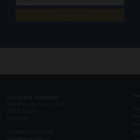
Prijavite se
Inf
Kršćanska sadašnjost
Marulićev trg 14 p.p. 434
O n
10001 Zagreb
Kon
Hrvatska
Prav
Pošaljite nam E-mail:
Opći
web-knjizara@ks.hr
Tro