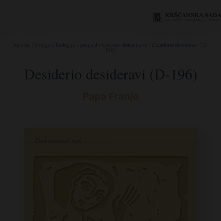
Početna
/
Knjige
/
Teologija i povijest
/
Crkveni dokumenti
/ Desiderio desideravi (D-
196)
Desiderio desideravi (D-196)
Papa Franjo